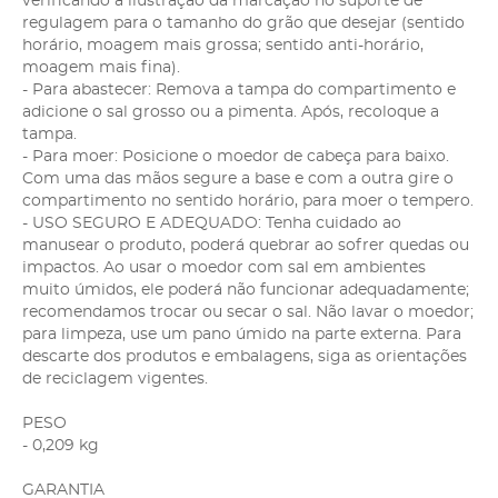
verificando a ilustração da marcação no suporte de
regulagem para o tamanho do grão que desejar (sentido
horário, moagem mais grossa; sentido anti-horário,
moagem mais fina).
- Para abastecer: Remova a tampa do compartimento e
adicione o sal grosso ou a pimenta. Após, recoloque a
tampa.
- Para moer: Posicione o moedor de cabeça para baixo.
Com uma das mãos segure a base e com a outra gire o
compartimento no sentido horário, para moer o tempero.
- USO SEGURO E ADEQUADO: Tenha cuidado ao
manusear o produto, poderá quebrar ao sofrer quedas ou
impactos. Ao usar o moedor com sal em ambientes
muito úmidos, ele poderá não funcionar adequadamente;
recomendamos trocar ou secar o sal. Não lavar o moedor;
para limpeza, use um pano úmido na parte externa. Para
descarte dos produtos e embalagens, siga as orientações
de reciclagem vigentes.
PESO
- 0,209 kg
GARANTIA