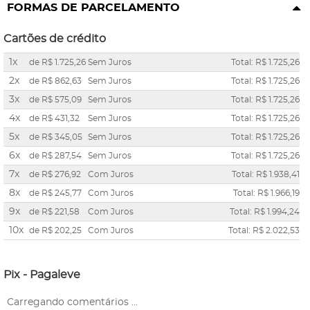
FORMAS DE PARCELAMENTO
Cartões de crédito
1x
de
R$ 1.725,26
Sem Juros
Total: R$ 1.725,26
2x
de
R$ 862,63
Sem Juros
Total: R$ 1.725,26
3x
de
R$ 575,09
Sem Juros
Total: R$ 1.725,26
4x
de
R$ 431,32
Sem Juros
Total: R$ 1.725,26
5x
de
R$ 345,05
Sem Juros
Total: R$ 1.725,26
6x
de
R$ 287,54
Sem Juros
Total: R$ 1.725,26
7x
de
R$ 276,92
Com Juros
Total: R$ 1.938,41
8x
de
R$ 245,77
Com Juros
Total: R$ 1.966,19
9x
de
R$ 221,58
Com Juros
Total: R$ 1.994,24
10x
de
R$ 202,25
Com Juros
Total: R$ 2.022,53
Pix - Pagaleve
Carregando comentários ...