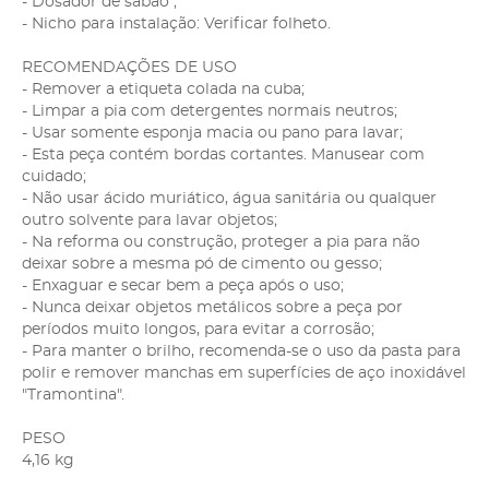
- Dosador de sabão ;
- Nicho para instalação: Verificar folheto.
RECOMENDAÇÕES DE USO
- Remover a etiqueta colada na cuba;
- Limpar a pia com detergentes normais neutros;
- Usar somente esponja macia ou pano para lavar;
- Esta peça contém bordas cortantes. Manusear com
cuidado;
- Não usar ácido muriático, água sanitária ou qualquer
outro solvente para lavar objetos;
- Na reforma ou construção, proteger a pia para não
deixar sobre a mesma pó de cimento ou gesso;
- Enxaguar e secar bem a peça após o uso;
- Nunca deixar objetos metálicos sobre a peça por
períodos muito longos, para evitar a corrosão;
- Para manter o brilho, recomenda-se o uso da pasta para
polir e remover manchas em superfícies de aço inoxidável
"Tramontina".
PESO
4,16 kg