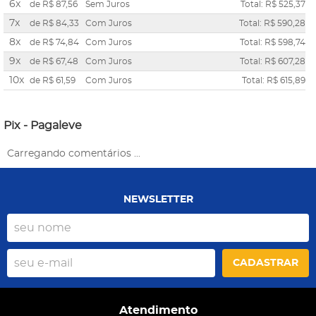
6x
de
R$ 87,56
Sem Juros
Total: R$ 525,37
7x
de
R$ 84,33
Com Juros
Total: R$ 590,28
8x
de
R$ 74,84
Com Juros
Total: R$ 598,74
9x
de
R$ 67,48
Com Juros
Total: R$ 607,28
10x
de
R$ 61,59
Com Juros
Total: R$ 615,89
Pix - Pagaleve
Carregando comentários ...
NEWSLETTER
CADASTRAR
Atendimento