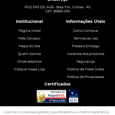
ROD ERS 129, 3436
-
Beija Flor, Colinas
-
RS
CEP: 95895-000
Institucional
Informações Úteis
Página Inicial
Como Comprar
Fale Conosco
Termos de Uso
Mapa do Site
Fretes e Entrega
Quem Somos
Garantia dos produtos
Onde estamos
Segurança
Indique nossa Loja
Politica de Frete Grátis
Política de Privacidade
Certificados
CASA ATIVA LTDA
CNPJ: 15.200.867/0001-68
Usamos cookies para garantir que oferecemos a melhor experiência