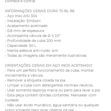
conhece e confia!
INFORMAÇÕES GERAIS DORA 70 BL R6
- Aço Inox AISI 304
- Instalação: Embutir
- Acabamento acetinado
- 0,8 mm de espessura
- Acompanha válvula de Ø 4 1/2"
- Profundidade da cuba 200 mm
- Capacidade: 50 L
- Manta adesiva anti-ruído: sim
- Todas as imagens são meramente ilustrativas.
ORIENTAÇÕES GERAIS EM AÇO INOX ACETINADO
- Para um perfeito funcionamento da cuba, montar
inicialmente a válvula.
- Remover a etiqueta colada na pia.
- Limpar a cuba com detergentes normais neutros.
- Usar somente esponja macia ou pano para lavar a pia.
- Esta peça contém bordas cortantes. Manusear com
cuidado.
- Não usar ácido muriático, água sanitária ou qualquer
outro solvente para lavar objetos na pia.