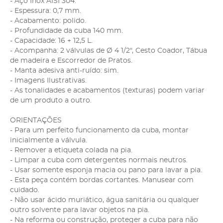
- Aço Inox AISI 304.
- Espessura: 0,7 mm.
- Acabamento: polido.
- Profundidade da cuba 140 mm.
- Capacidade: 16 + 12,5 L.
- Acompanha: 2 válvulas de Ø 4 1/2", Cesto Coador, Tábua
de madeira e Escorredor de Pratos.
- Manta adesiva anti-ruído: sim.
- Imagens Ilustrativas.
- As tonalidades e acabamentos (texturas) podem variar
de um produto a outro.
ORIENTAÇÕES
- Para um perfeito funcionamento da cuba, montar
inicialmente a válvula.
- Remover a etiqueta colada na pia.
- Limpar a cuba com detergentes normais neutros.
- Usar somente esponja macia ou pano para lavar a pia.
- Esta peça contém bordas cortantes. Manusear com
cuidado.
- Não usar ácido muriático, água sanitária ou qualquer
outro solvente para lavar objetos na pia.
- Na reforma ou construção, proteger a cuba para não