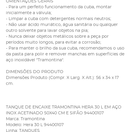
ORIENTAÇÕES GERAIS
- Para um perfeito funcionamento da cuba, montar
inicialmente a válvula;
- Limpar a cuba com detergentes normais neutros;
- Não usar ácido muriático, água sanitária ou qualquer
outro solvente para lavar objetos na pia;
- Nunca deixar objetos metálicos sobre a peça por
períodos muito longos, para evitar a corrosão;
- Para manter o brilho da sua cuba, recomendamos o uso
da pasta para polir e remover manchas em superfícies de
aço inoxidável "Tramontina".
DIMENSÕES DO PRODUTO
Dimensões Produto (Compr. X Larg. X Alt.): 56 x 34 x 17
cm.
TANQUE DE ENCAIXE TRAMONTINA HERA 30 L EM AÇO
INOX ACETINADO 50X40 CM E SIFÃO 94400107
Marca: Tramontina
Modelo: Hera 30 L 94400107
Linha: TANQUES