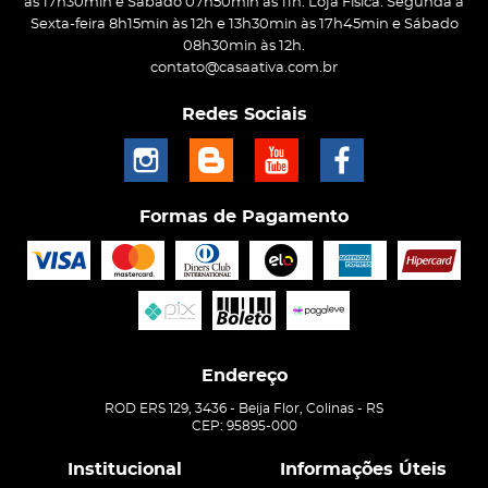
às 17h30min e Sábado 07h50min às 11h. Loja Física: Segunda a
Sexta-feira 8h15min às 12h e 13h30min às 17h45min e Sábado
08h30min às 12h.
contato@casaativa.com.br
Redes Sociais
Formas de Pagamento
Endereço
ROD ERS 129, 3436
-
Beija Flor, Colinas
-
RS
CEP: 95895-000
Institucional
Informações Úteis