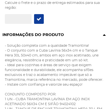
Calcule o frete e o prazo de entrega estimados para sua
região:
INFORMAÇÕES DO PRODUTO
- Solução completa com a qualidade Tramontina!
- O conjunto com a Cuba Lavínia 56x34 cm e o Tanque
Hera 30L 50x40 cm, ambos em aço inox acetinado, une
elegância, resistência e praticidade em um só kit.
- Ideal para cozinhas e áreas de serviço que exigem
funcionalidade e durabilidade, ele acompanha sifões
exclusivos e traz o acabamento impecável que só a
Tramontina, marca referência no mercado, pode oferecer.
- Instale com confiança e valorize seu espaço!
CONJUNTO COMPOSTO POR:
1 UN - CUBA TRAMONTINA LAVÍNIA EM AÇO INOX
ACETINADO 56X34 CM E SIFÃO 94024102
1 UN - TANQUE DE ENCAIXE TRAMONTINA HERA 30 L EM