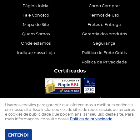
Página Inicial
Como Comprar
Fale Conosco
Termos de Uso
Mapa do Site
Fretes e Entrega
Quem Somos
Garantia dos produtos
Onde estamos
Segurança
Indique nossa Loja
Politica de Frete Grátis
Política de Privacidade
Certificados
CASA ATIVA LTDA
CNPJ: 15.200.867/0001-68
Usamos cookies para garantir que oferecemos a melhor experiência
em nosso site. Isso inclui cookies de sites de redes sociais de terceiros
e cookies de publicidade que podem analisar seu uso deste site. Para
LOJA VIRTUAL CRIADA POR
mais informações, consulte nossa
Política de privacidade
.
ENTENDI