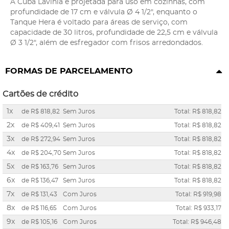
A Cuba Lavínia é projetada para uso em cozinhas, com
profundidade de 17 cm e válvula Ø 4 1/2", enquanto o
Tanque Hera é voltado para áreas de serviço, com
capacidade de 30 litros, profundidade de 22,5 cm e válvula
Ø 3 1/2", além de esfregador com frisos arredondados.
FORMAS DE PARCELAMENTO
Cartões de crédito
1x
de
R$ 818,82
Sem Juros
Total: R$ 818,82
2x
de
R$ 409,41
Sem Juros
Total: R$ 818,82
3x
de
R$ 272,94
Sem Juros
Total: R$ 818,82
4x
de
R$ 204,70
Sem Juros
Total: R$ 818,82
5x
de
R$ 163,76
Sem Juros
Total: R$ 818,82
6x
de
R$ 136,47
Sem Juros
Total: R$ 818,82
7x
de
R$ 131,43
Com Juros
Total: R$ 919,98
8x
de
R$ 116,65
Com Juros
Total: R$ 933,17
9x
de
R$ 105,16
Com Juros
Total: R$ 946,48