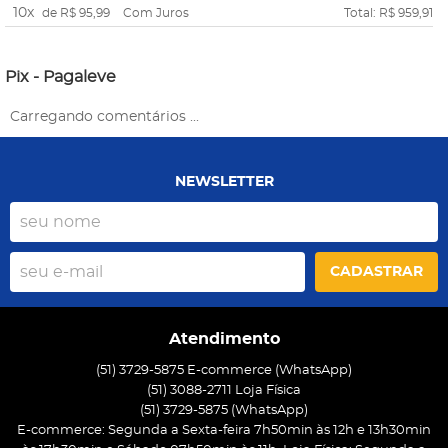
10x
de
R$ 95,99
Com Juros
Total: R$ 959,91
Pix - Pagaleve
Carregando comentários ...
NEWSLETTER
CADASTRAR
Atendimento
(51) 3729-5875 E-commerce (WhatsApp)
(51) 3088-2711 Loja Física
(51)
3729-5875
(WhatsApp)
E-commerce: Segunda a Sexta-feira 7h50min às 12h e 13h30min