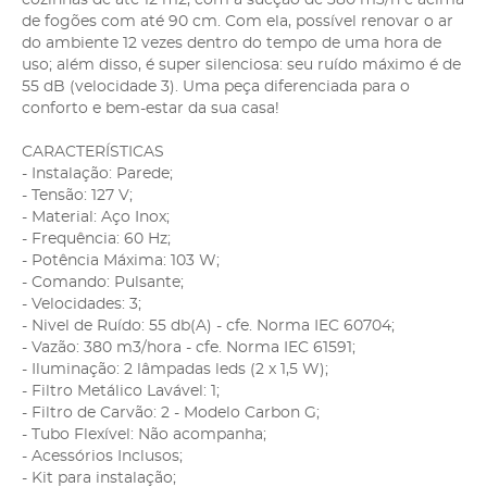
de fogões com até 90 cm. Com ela, possível renovar o ar
do ambiente 12 vezes dentro do tempo de uma hora de
uso; além disso, é super silenciosa: seu ruído máximo é de
55 dB (velocidade 3). Uma peça diferenciada para o
conforto e bem-estar da sua casa!
CARACTERÍSTICAS
- Instalação: Parede;
- Tensão: 127 V;
- Material: Aço Inox;
- Frequência: 60 Hz;
- Potência Máxima: 103 W;
- Comando: Pulsante;
- Velocidades: 3;
- Nivel de Ruído: 55 db(A) - cfe. Norma IEC 60704;
- Vazão: 380 m3/hora - cfe. Norma IEC 61591;
- Iluminação: 2 lâmpadas leds (2 x 1,5 W);
- Filtro Metálico Lavável: 1;
- Filtro de Carvão: 2 - Modelo Carbon G;
- Tubo Flexível: Não acompanha;
- Acessórios Inclusos;
- Kit para instalação;