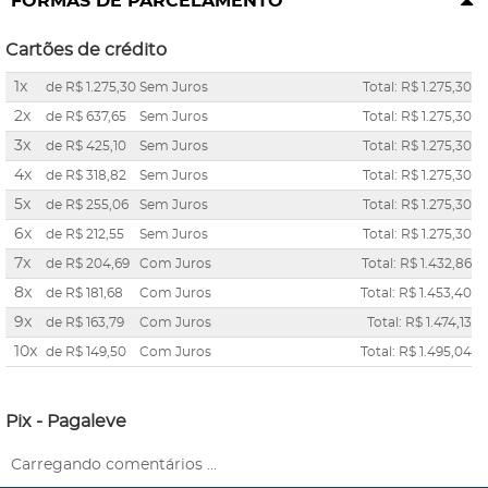
FORMAS DE PARCELAMENTO
Cartões de crédito
1x
de
R$ 1.275,30
Sem Juros
Total: R$ 1.275,30
2x
de
R$ 637,65
Sem Juros
Total: R$ 1.275,30
3x
de
R$ 425,10
Sem Juros
Total: R$ 1.275,30
4x
de
R$ 318,82
Sem Juros
Total: R$ 1.275,30
5x
de
R$ 255,06
Sem Juros
Total: R$ 1.275,30
6x
de
R$ 212,55
Sem Juros
Total: R$ 1.275,30
7x
de
R$ 204,69
Com Juros
Total: R$ 1.432,86
8x
de
R$ 181,68
Com Juros
Total: R$ 1.453,40
9x
de
R$ 163,79
Com Juros
Total: R$ 1.474,13
10x
de
R$ 149,50
Com Juros
Total: R$ 1.495,04
Pix - Pagaleve
Carregando comentários ...