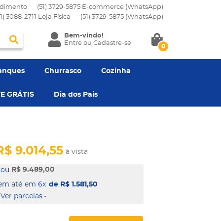
dimento
(51) 3729-5875 E-commerce (WhatsApp)
51) 3088-2711 Loja Física
(51)
3729-5875
(WhatsApp)
Bem-vindo!
Entre
ou
Cadastre-se
0
anques
Churrasco
Cozinha
E GRÁTIS
Dia dos Pais
R$ 9.014,55
à vista
R$ 9.489,00
em 6x
de R$ 1.581,50
Ver parcelas