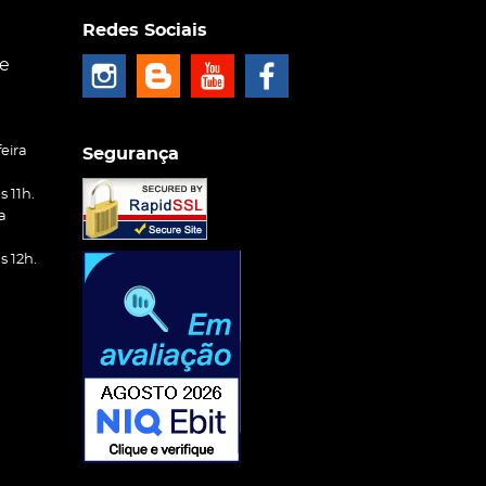
Redes Sociais
ce
eira
Segurança
 11h.
a
 12h.