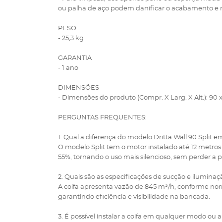
ou palha de aço podem danificar o acabamento e n
PESO
- 25,3 kg
GARANTIA
- 1 ano
DIMENSÕES
- Dimensões do produto (Compr. X Larg. X Alt.): 90 
PERGUNTAS FREQUENTES:
1. Qual a diferença do modelo Dritta Wall 90 Split 
O modelo Split tem o motor instalado até 12 metros 
55%, tornando o uso mais silencioso, sem perder a 
2. Quais são as especificações de sucção e iluminaç
A coifa apresenta vazão de 845 m³/h, conforme nor
garantindo eficiência e visibilidade na bancada.
3. É possível instalar a coifa em qualquer modo ou