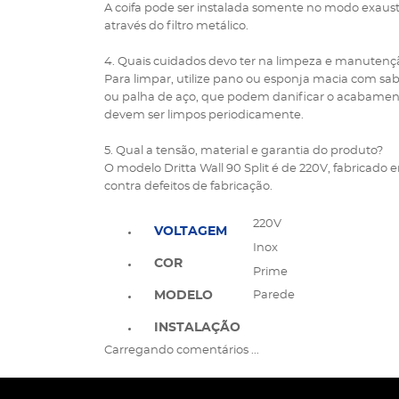
A coifa pode ser instalada somente no modo exaus
através do filtro metálico.
4. Quais cuidados devo ter na limpeza e manutençã
Para limpar, utilize pano ou esponja macia com sa
ou palha de aço, que podem danificar o acabamento 
devem ser limpos periodicamente.
5. Qual a tensão, material e garantia do produto?
O modelo Dritta Wall 90 Split é de 220V, fabricado e
contra defeitos de fabricação.
220V
VOLTAGEM
Inox
COR
Prime
MODELO
Parede
INSTALAÇÃO
Carregando comentários ...