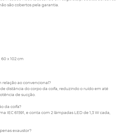
ão são cobertos pela garantia.
x 60 x 102 cm
em relação ao convencional?
de distância do corpo da coifa, reduzindo o ruído em até
potência de sucção.
ão da coifa?
ma IEC 61591, e conta com 2 lâmpadas LED de 1,3 W cada,
 apenas exaustor?