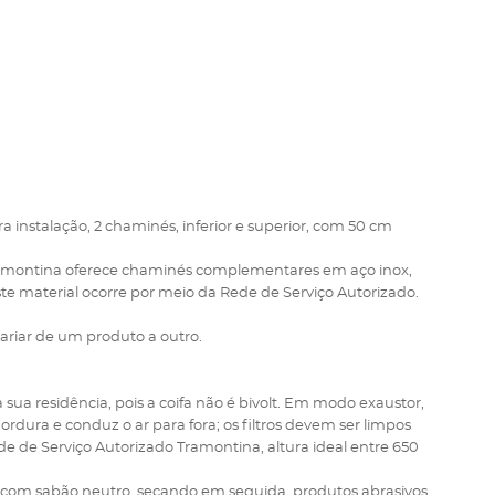
para instalação, 2 chaminés, inferior e superior, com 50 cm
 Tramontina oferece chaminés complementares em aço inox,
 material ocorre por meio da Rede de Serviço Autorizado.
ariar de um produto a outro.
 sua residência, pois a coifa não é bivolt. Em modo exaustor,
ordura e conduz o ar para fora; os filtros devem ser limpos
 de Serviço Autorizado Tramontina, altura ideal entre 650
 com sabão neutro, secando em seguida, produtos abrasivos