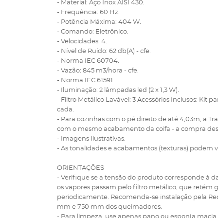
- Material: Aço Inox AISI 430.
- Frequência: 60 Hz.
- Potência Máxima: 404 W.
- Comando: Eletrônico.
- Velocidades: 4.
- Nível de Ruído: 62 db(A) - cfe.
- Norma IEC 60704.
- Vazão: 845 m3/hora - cfe.
- Norma IEC 61591.
- Iluminação: 2 lâmpadas led (2 x 1,3 W).
- Filtro Metálico Lavável: 3 Acessórios Inclusos: Kit 
cada.
- Para cozinhas com o pé direito de até 4,03m, a
com o mesmo acabamento da coifa - a compra deste
- Imagens Ilustrativas.
- As tonalidades e acabamentos (texturas) podem v
ORIENTAÇÕES
- Verifique se a tensão do produto corresponde à da
os vapores passam pelo filtro metálico, que retém g
periodicamente. Recomenda-se instalação pela Rede
mm e 750 mm dos queimadores.
- Para limpeza, use apenas pano ou esponja macia