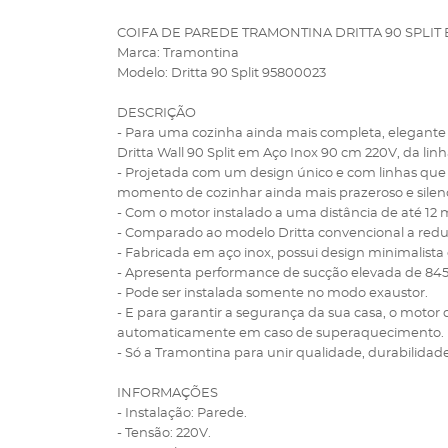
COIFA DE PAREDE TRAMONTINA DRITTA 90 SPLIT 
Marca: Tramontina
Modelo: Dritta 90 Split 95800023
DESCRIÇÃO
- Para uma cozinha ainda mais completa, elegante e
Dritta Wall 90 Split em Aço Inox 90 cm 220V, da lin
- Projetada com um design único e com linhas qu
momento de cozinhar ainda mais prazeroso e silenc
- Com o motor instalado a uma distância de até 12 m
- Comparado ao modelo Dritta convencional a redu
- Fabricada em aço inox, possui design minimalista
- Apresenta performance de sucção elevada de 84
- Pode ser instalada somente no modo exaustor.
- E para garantir a segurança da sua casa, o motor 
automaticamente em caso de superaquecimento.
- Só a Tramontina para unir qualidade, durabilidade
INFORMAÇÕES
- Instalação: Parede.
- Tensão: 220V.