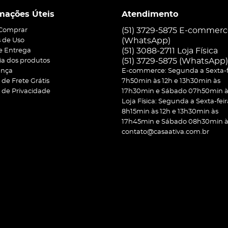
mações Úteis
Atendimento
(51) 3729-5875 E-commer
Comprar
(WhatsApp)
 de Uso
(51) 3088-2711 Loja Física
 e Entrega
(51)
3729-5875
(WhatsApp)
ia dos produtos
ança
E-commerce: Segunda a Sexta-f
a de Frete Grátis
7h50min às 12h e 13h30min às
a de Privacidade
17h30min e Sábado 07h50min às
Loja Física: Segunda a Sexta-feir
8h15min às 12h e 13h30min às
17h45min e Sábado 08h30min às
contato@casaativa.com.br