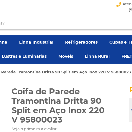
Aten
(
enha
Linha Industrial
Refrigeradores
Cubas e T
Lustres e Luminárias
Móveis
Linha Rural
FRET
e Parede Tramontina Dritta 90 Split em Aço Inox 220 V 95800023
Coifa de Parede
Tramontina Dritta 90
Split em Aço Inox 220
V 95800023
Seja o primeira a avaliar!