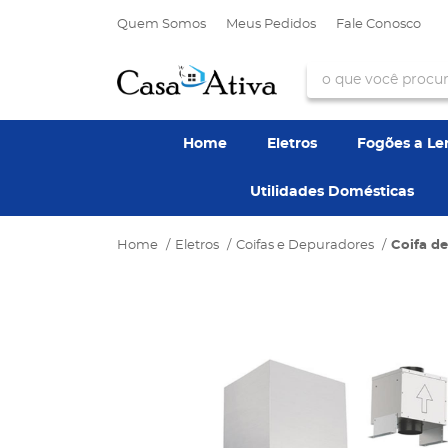
Quem Somos
Meus Pedidos
Fale Conosco
Home
Eletros
Fogões a L
Utilidades Domésticas
Home
Eletros
Coifas e Depuradores
Coifa d