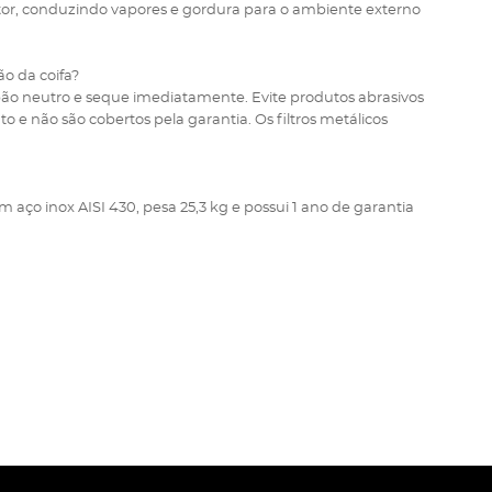
tor, conduzindo vapores e gordura para o ambiente externo
o da coifa?
bão neutro e seque imediatamente. Evite produtos abrasivos
e não são cobertos pela garantia. Os filtros metálicos
m aço inox AISI 430, pesa 25,3 kg e possui 1 ano de garantia