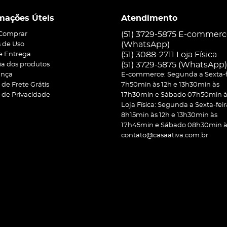
mações Úteis
Atendimento
(51) 3729-5875 E-commer
Comprar
(WhatsApp)
 de Uso
(51) 3088-2711 Loja Física
 e Entrega
(51)
3729-5875
(WhatsApp)
ia dos produtos
ança
E-commerce: Segunda a Sexta-f
a de Frete Grátis
7h50min às 12h e 13h30min às
a de Privacidade
17h30min e Sábado 07h50min às
Loja Física: Segunda a Sexta-feir
8h15min às 12h e 13h30min às
17h45min e Sábado 08h30min às
contato@casaativa.com.br