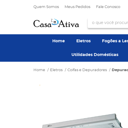
Quem Somos
Meus Pedidos
Fale Conosco
Home
Eletros
Fogões a L
Utilidades Domésticas
Home
Eletros
Coifas e Depuradores
Depurad