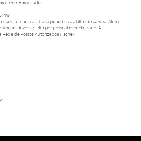
os tamanhos e estilos.
Slim?
sponja macia e a troca periódica do filtro de carvão. Além
entação, deve ser feito por pessoal especializado. A
 Rede de Postos Autorizados Fischer.
or