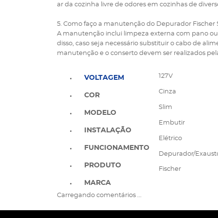
ar da cozinha livre de odores em cozinhas de divers
5. Como faço a manutenção do Depurador Fischer 
A manutenção inclui limpeza externa com pano ou e
disso, caso seja necessário substituir o cabo de alim
manutenção e o conserto devem ser realizados pela
127V
VOLTAGEM
Cinza
COR
Slim
MODELO
Embutir
INSTALAÇÃO
Elétrico
FUNCIONAMENTO
Depurador/Exaust
PRODUTO
Fischer
MARCA
Carregando comentários ...