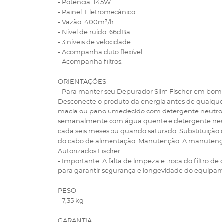
- Potência: 145W.
- Painel: Eletromecânico.
- Vazão: 400m³/h.
- Nível de ruído: 66dBa.
- 3 níveis de velocidade.
- Acompanha duto flexível.
- Acompanha filtros.
ORIENTAÇÕES
- Para manter seu Depurador Slim Fischer em bom es
Desconecte o produto da energia antes de qualqu
macia ou pano umedecido com detergente neutro. Evi
semanalmente com água quente e detergente neutro. 
cada seis meses ou quando saturado. Substituição d
do cabo de alimentação. Manutenção: A manutenção
Autorizados Fischer.
- Importante: A falta de limpeza e troca do filtro de
para garantir segurança e longevidade do equipa
PESO
- 7,35 kg
GARANTIA