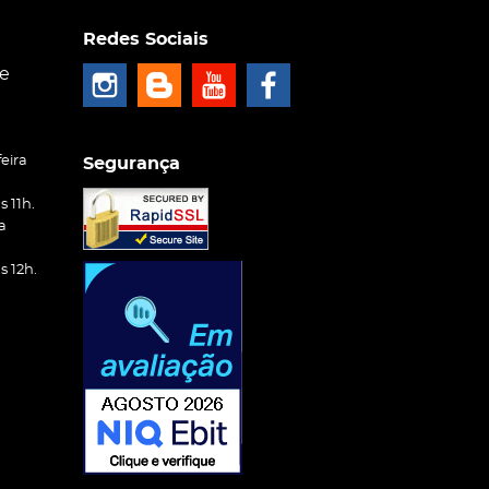
Redes Sociais
ce
eira
Segurança
 11h.
a
 12h.