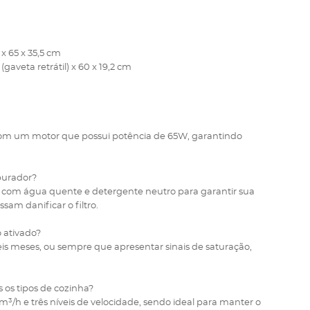
x 65 x 35,5 cm
(gaveta retrátil) x 60 x 19,2 cm
com um motor que possui potência de 65W, garantindo
epurador?
e com água quente e detergente neutro para garantir sua
sam danificar o filtro.
o ativado?
seis meses, ou sempre que apresentar sinais de saturação,
 os tipos de cozinha?
³/h e três níveis de velocidade, sendo ideal para manter o