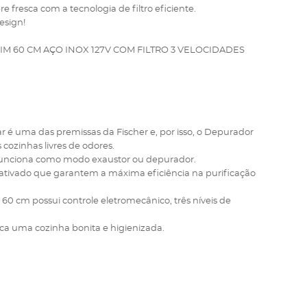
resca com a tecnologia de filtro eficiente.
esign!
M 60 CM AÇO INOX 127V COM FILTRO 3 VELOCIDADES
lar é uma das premissas da Fischer e, por isso, o Depurador
cozinhas livres de odores.
funciona como modo exaustor ou depurador.
o ativado que garantem a máxima eficiência na purificação
60 cm possui controle eletromecânico, três níveis de
sca uma cozinha bonita e higienizada.