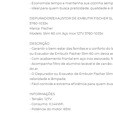
- Economize tempo e mantenha sua cozinha sempre f
- Ideal para quem busca praticidade, qualidade e d
DEPURADOR/EXAUSTOR DE EMBUTIR FISCHER SLI
5760-10334
Marca: Fischer
Modelo: Slim 60 cm Aço Inox 127V 5760-10334
DESCRIÇÃO
- Garantir o bem-estar das famílias e o conforto do 
ou Exaustor de Embutir Fischer Slim 60 cm deixa as 
- Com acabamento frontal em aço inox escovado, 
- Acompanha filtro de alumínio lavável e de carvã
do ar.
- O Depurador ou Exaustor de Embutir Fischer Slim 
velocidade e lâmpada.
- Fácil controle e extrema eficiência para quem bu
INFORMAÇÕES
- Tensão: 127V.
- Consumo: 0,14kWh.
- Potência do motor: 65W.