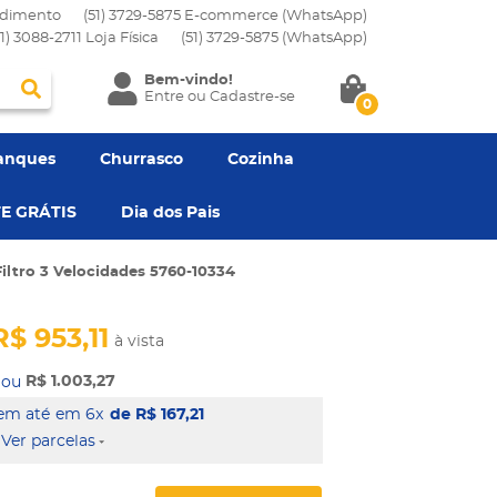
dimento
(51) 3729-5875 E-commerce (WhatsApp)
51) 3088-2711 Loja Física
(51)
3729-5875
(WhatsApp)
Bem-vindo!
Entre
ou
Cadastre-se
0
anques
Churrasco
Cozinha
E GRÁTIS
Dia dos Pais
ltro 3 Velocidades 5760-10334
R$ 953,11
à vista
R$ 1.003,27
em 6x
de R$ 167,21
Ver parcelas