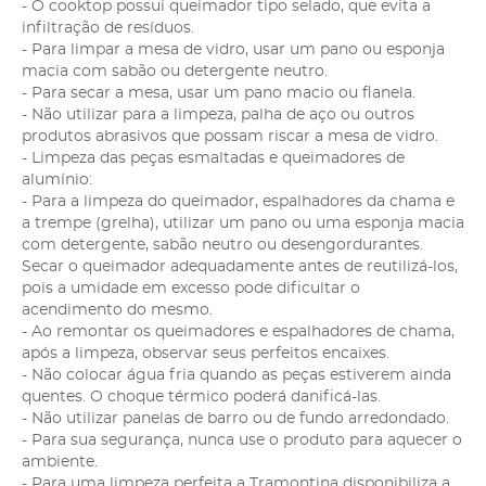
- O cooktop possui queimador tipo selado, que evita a
infiltração de resíduos.
- Para limpar a mesa de vidro, usar um pano ou esponja
macia com sabão ou detergente neutro.
- Para secar a mesa, usar um pano macio ou flanela.
- Não utilizar para a limpeza, palha de aço ou outros
produtos abrasivos que possam riscar a mesa de vidro.
- Limpeza das peças esmaltadas e queimadores de
alumínio:
- Para a limpeza do queimador, espalhadores da chama e
a trempe (grelha), utilizar um pano ou uma esponja macia
com detergente, sabão neutro ou desengordurantes.
Secar o queimador adequadamente antes de reutilizá-los,
pois a umidade em excesso pode dificultar o
acendimento do mesmo.
- Ao remontar os queimadores e espalhadores de chama,
após a limpeza, observar seus perfeitos encaixes.
- Não colocar água fria quando as peças estiverem ainda
quentes. O choque térmico poderá danificá-las.
- Não utilizar panelas de barro ou de fundo arredondado.
- Para sua segurança, nunca use o produto para aquecer o
ambiente.
- Para uma limpeza perfeita a Tramontina disponibiliza a