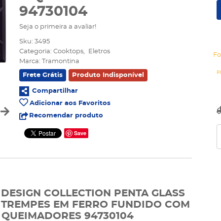
94730104
Seja o primeira a avaliar!
Sku:
3495
Categoria:
Cooktops
Eletros
Fo
Marca:
Tramontina
Frete Grátis
Produto Indisponível
Compartilhar
Adicionar aos Favoritos
Recomendar produto
Save
DESIGN COLLECTION PENTA GLASS
E TREMPES EM FERRO FUNDIDO COM
 QUEIMADORES 94730104