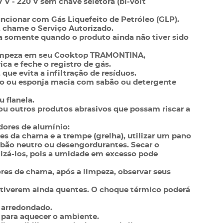
 - 220 V sem chave seletora (bi-volt
uncionar com Gás Liquefeito de Petróleo (GLP).
, chame o Serviço Autorizado.
ta somente quando o produto ainda não tiver sido
 limpeza em seu Cooktop TRAMONTINA,
ca e feche o registro de gás.
que evita a infiltração de resíduos.
ano ou esponja macia com sabão ou detergente
 flanela.
o ou outros produtos abrasivos que possam riscar a
ores de alumínio:
es da chama e a trempe (grelha), utilizar um pano
bão neutro ou desengordurantes. Secar o
izá-los, pois a umidade em excesso pode
res de chama, após a limpeza, observar seus
estiverem ainda quentes. O choque térmico poderá
o arredondado.
 para aquecer o ambiente.