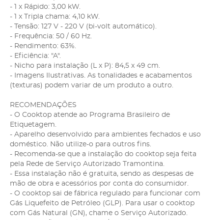
- 1 x Rápido: 3,00 kW.
- 1 x Tripla chama: 4,10 kW.
- Tensão: 127 V - 220 V (bi-volt automático).
- Frequência: 50 / 60 Hz.
- Rendimento: 63%.
- Eficiência: "A".
- Nicho para instalação (L x P): 84,5 x 49 cm.
- Imagens Ilustrativas. As tonalidades e acabamentos
(texturas) podem variar de um produto a outro.
RECOMENDAÇÕES
- O Cooktop atende ao Programa Brasileiro de
Etiquetagem.
- Aparelho desenvolvido para ambientes fechados e uso
doméstico. Não utilize-o para outros fins.
- Recomenda-se que a instalação do cooktop seja feita
pela Rede de Serviço Autorizado Tramontina.
- Essa instalação não é gratuita, sendo as despesas de
mão de obra e acessórios por conta do consumidor.
- O cooktop sai de fábrica regulado para funcionar com
Gás Liquefeito de Petróleo (GLP). Para usar o cooktop
com Gás Natural (GN), chame o Serviço Autorizado.