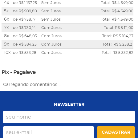
4x
de
R$ 1.137,25
Sem Juros
Total: R$ 4.549,00
5x
de
R$ 909,80
Sem Juros
Total: R$ 4.549,00
6x
de
R$ 758,17
Sem Juros
Total: R$ 4.549,00
7x
de
R$ 730,14
Com Juros
Total: R$ 5.111,00
8x
de
R$ 648,03
Com Juros
Total: R$ 5.184,27
9x
de
R$ 584,25
Com Juros
Total: R$ 5.258,21
10x
de
R$ 533,28
Com Juros
Total: R$ 5.332,82
Pix - Pagaleve
Carregando comentários ...
NEWSLETTER
CADASTRAR