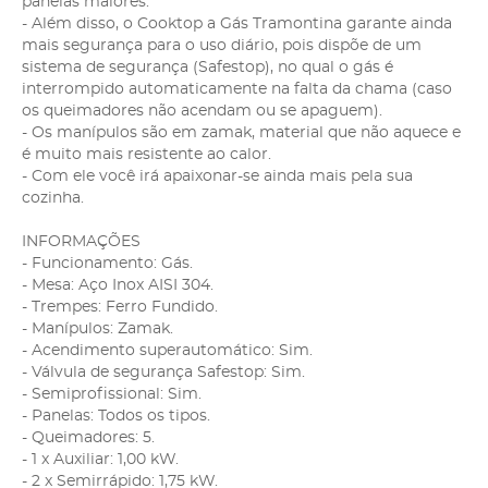
panelas maiores.
- Além disso, o Cooktop a Gás Tramontina garante ainda
mais segurança para o uso diário, pois dispõe de um
sistema de segurança (Safestop), no qual o gás é
interrompido automaticamente na falta da chama (caso
os queimadores não acendam ou se apaguem).
- Os manípulos são em zamak, material que não aquece e
é muito mais resistente ao calor.
- Com ele você irá apaixonar-se ainda mais pela sua
cozinha.
INFORMAÇÕES
- Funcionamento: Gás.
- Mesa: Aço Inox AISI 304.
- Trempes: Ferro Fundido.
- Manípulos: Zamak.
- Acendimento superautomático: Sim.
- Válvula de segurança Safestop: Sim.
- Semiprofissional: Sim.
- Panelas: Todos os tipos.
- Queimadores: 5.
- 1 x Auxiliar: 1,00 kW.
- 2 x Semirrápido: 1,75 kW.