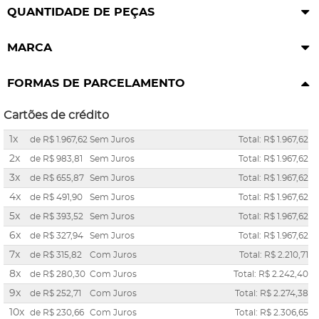
QUANTIDADE DE PEÇAS
MARCA
FORMAS DE PARCELAMENTO
Cartões de crédito
1x
de
R$ 1.967,62
Sem Juros
Total: R$ 1.967,62
2x
de
R$ 983,81
Sem Juros
Total: R$ 1.967,62
3x
de
R$ 655,87
Sem Juros
Total: R$ 1.967,62
4x
de
R$ 491,90
Sem Juros
Total: R$ 1.967,62
5x
de
R$ 393,52
Sem Juros
Total: R$ 1.967,62
6x
de
R$ 327,94
Sem Juros
Total: R$ 1.967,62
7x
de
R$ 315,82
Com Juros
Total: R$ 2.210,71
8x
de
R$ 280,30
Com Juros
Total: R$ 2.242,40
9x
de
R$ 252,71
Com Juros
Total: R$ 2.274,38
10x
de
R$ 230,66
Com Juros
Total: R$ 2.306,65