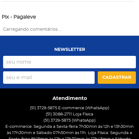
Pix - Pagaleve
Carregando comentários ...
NEWSLETTER
CADASTRAR
Atendimento
(51) 3729-5875 E-commerce (WhatsApp)
(51) 3088-2711 Loja Física
(51)
3729-5875
(WhatsApp)
E-commerce: Segunda a Sexta-feira 7h50min às 12h e 13h30min
às 17h30min e Sábado 07h50min às 11h. Loja Física: Segunda a