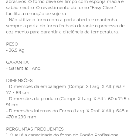
abrasivos. O forno deve ser limpo com esponja macia e
sabão neutro. O revestimento do forno "Easy Clean"
facilita a remoção de sujeira.
- Não utilize o forno com a porta aberta e mantenha
sempre a porta do forno fechada durante o processo de
cozimento para garantir a eficiência da temperatura.
PESO
- 36,5 Kg
GARANTIA
- Garantia: 1 Ano.
DIMENSÕES
- Dimensões da embalagem (Compr. X Larg. X Alt.): 63 ×
77 × 89 cm
- Dimensões do produto (Compr. X Larg. X Alt.): 60 x 74.5 x
91 cm
- Dimensões Internas do Forno (Larg. X Prof. X Alt.): 648 x
470 x 290 mm
PERGUNTAS FREQUENTES
1. Qual é a capacidade do forno do Fogão Profissional