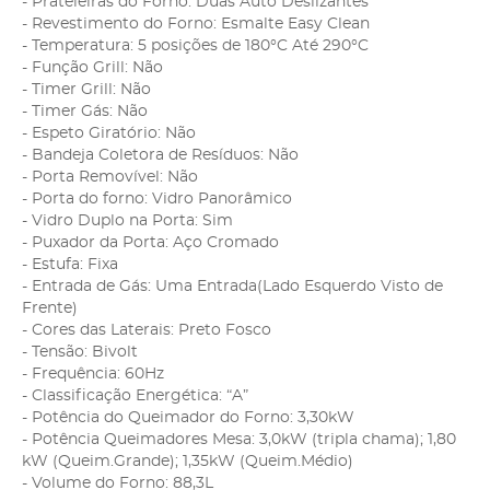
- Prateleiras do Forno: Duas Auto Deslizantes
- Revestimento do Forno: Esmalte Easy Clean
- Temperatura: 5 posições de 180°C Até 290°C
- Função Grill: Não
- Timer Grill: Não
- Timer Gás: Não
- Espeto Giratório: Não
- Bandeja Coletora de Resíduos: Não
- Porta Removível: Não
- Porta do forno: Vidro Panorâmico
- Vidro Duplo na Porta: Sim
- Puxador da Porta: Aço Cromado
- Estufa: Fixa
- Entrada de Gás: Uma Entrada(Lado Esquerdo Visto de
Frente)
- Cores das Laterais: Preto Fosco
- Tensão: Bivolt
- Frequência: 60Hz
- Classificação Energética: “A”
- Potência do Queimador do Forno: 3,30kW
- Potência Queimadores Mesa: 3,0kW (tripla chama); 1,80
kW (Queim.Grande); 1,35kW (Queim.Médio)
- Volume do Forno: 88,3L