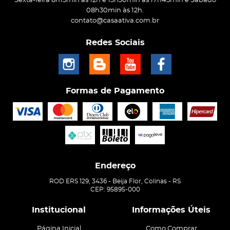
Sexta-feira 8h15min às 12h e 13h30min às 17h45min e Sábado
08h30min às 12h.
contato@casaativa.com.br
Redes Sociais
Formas de Pagamento
Endereço
ROD ERS 129, 3436
-
Beija Flor, Colinas
-
RS
CEP: 95895-000
Institucional
Informações Úteis
Página Inicial
Como Comprar