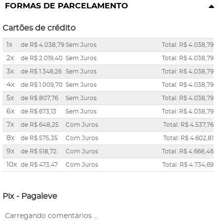
FORMAS DE PARCELAMENTO
Cartões de crédito
1x
de
R$ 4.038,79
Sem Juros
Total: R$ 4.038,79
2x
de
R$ 2.019,40
Sem Juros
Total: R$ 4.038,79
3x
de
R$ 1.346,26
Sem Juros
Total: R$ 4.038,79
4x
de
R$ 1.009,70
Sem Juros
Total: R$ 4.038,79
5x
de
R$ 807,76
Sem Juros
Total: R$ 4.038,79
6x
de
R$ 673,13
Sem Juros
Total: R$ 4.038,79
7x
de
R$ 648,25
Com Juros
Total: R$ 4.537,76
8x
de
R$ 575,35
Com Juros
Total: R$ 4.602,81
9x
de
R$ 518,72
Com Juros
Total: R$ 4.668,46
10x
de
R$ 473,47
Com Juros
Total: R$ 4.734,69
Pix - Pagaleve
Carregando comentários ...