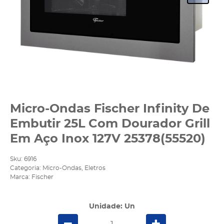
Micro-Ondas Fischer Infinity De
Embutir 25L Com Dourador Grill
Em Aço Inox 127V 25378(55520)
Sku:
6916
Categoria:
Micro-Ondas
,
Eletros
Marca:
Fischer
Unidade: Un