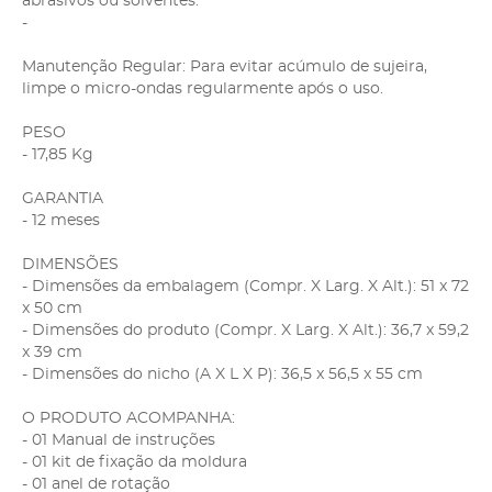
abrasivos ou solventes.
-
Manutenção Regular: Para evitar acúmulo de sujeira,
limpe o micro-ondas regularmente após o uso.
PESO
- 17,85 Kg
GARANTIA
- 12 meses
DIMENSÕES
- Dimensões da embalagem (Compr. X Larg. X Alt.): 51 x 72
x 50 cm
- Dimensões do produto (Compr. X Larg. X Alt.): 36,7 x 59,2
x 39 cm
- Dimensões do nicho (A X L X P): 36,5 x 56,5 x 55 cm
O PRODUTO ACOMPANHA:
- 01 Manual de instruções
- 01 kit de fixação da moldura
- 01 anel de rotação