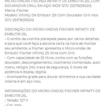
MICRO-ONDAS FISCHER INFINITY DE EMBUTIR 25L COM
DOURADOR GRILL EM AÇO INOX 127V 25378(55520)
Marca: Fischer
Modelo: Infinity De Embutir 25l Com Dourador Grill Inox
127v 25378(55520)
DESCRIÇÃO DO MICRO-ONDAS FISCHER INFINITY DE
EMBUTIR 25L
- O sonho da cozinha planejada passa por vários detalhes,
e para que você faça a escolha certa na hora de montar
seu ambiente, a Fischer apresenta o Micro-ondas de
Embutir Fischer Infinity 25 litros com Grill.
- Com capacidade de 25 litros, conta com as funções:
dourador, descongelamento, cozimento combinado, auto
menu, relógio 24h, trava de segurança, 5 níveis de
potência e display digital.
- Acompanha grade para dourar alimentos e sua cavidade
interna é em aço inox.
INFORMAÇÕES DO MICRO-ONDAS FISCHER INFINITY DE
EMBUTIR 25L
- Tensão: 127 V
- Cor: Inox