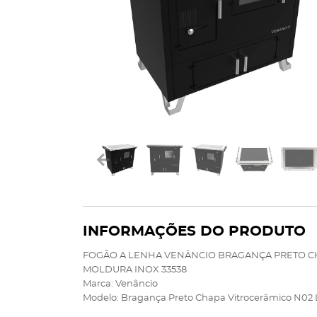
INFORMAÇÕES DO PRODUTO
FOGÃO A LENHA VENÂNCIO BRAGANÇA PRETO CH
MOLDURA INOX 33538
Marca: Venâncio
Modelo: Bragança Preto Chapa Vitrocerâmico N02 