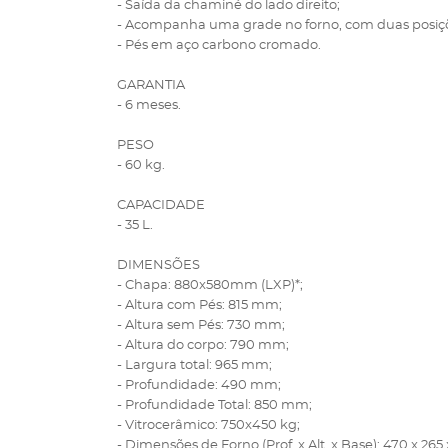
- Saída da chaminé do lado direito;
- Acompanha uma grade no forno, com duas posiçõ
- Pés em aço carbono cromado.
GARANTIA
- 6 meses.
PESO
- 60 kg.
CAPACIDADE
- 35 L.
DIMENSÕES
- Chapa: 880x580mm (LXP)*;
- Altura com Pés: 815 mm;
- Altura sem Pés: 730 mm;
- Altura do corpo: 790 mm;
- Largura total: 965 mm;
- Profundidade: 490 mm;
- Profundidade Total: 850 mm;
- Vitrocerâmico: 750x450 kg;
- Dimensões de Forno (Prof. x Alt. x Base): 470 x 26