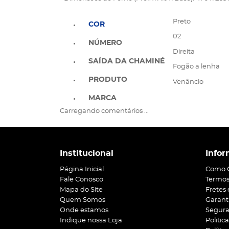
Preto
COR
02
NÚMERO
Direita
SAÍDA DA CHAMINÉ
Fogão a lenha
PRODUTO
Venâncio
MARCA
Carregando comentários ...
Institucional
Infor
Página Inicial
Como 
Fale Conosco
Termos
Mapa do Site
Fretes
Quem Somos
Garant
Onde estamos
Segur
Indique nossa Loja
Politic