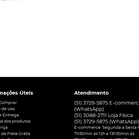
mações Úteis
Atendimento
(51) 3729-5875 E-commer
Comprar
(WhatsApp)
 de Uso
(51) 3088-2711 Loja Física
 e Entrega
(51)
3729-5875
(WhatsApp)
ia dos produtos
ança
E-commerce: Segunda a Sexta-f
a de Frete Grátis
7h50min às 12h e 13h30min às