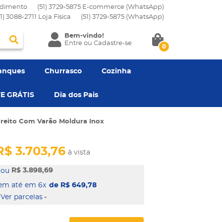
dimento
(51) 3729-5875 E-commerce (WhatsApp)
51) 3088-2711 Loja Física
(51)
3729-5875
(WhatsApp)
Bem-vindo!
Entre
ou
Cadastre-se
0
anques
Churrasco
Cozinha
E GRÁTIS
Dia dos Pais
reito Com Varão Moldura Inox
R$ 3.703,76
à vista
R$ 3.898,69
em 6x
de R$ 649,78
Ver parcelas