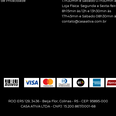
a de Privacidade
17h30min e Sábado 07h50min às
Loja Física: Segunda a Sexta-feir
8h15min às 12h e 13h30min às
17h45min e Sábado 08h30min às
contato@casaativa.com.br
ROD ERS 129, 3436
-
Beija Flor, Colinas
-
RS
-
CEP: 95895-000
CASA ATIVA LTDA - CNPJ: 15.200.867/0001-68