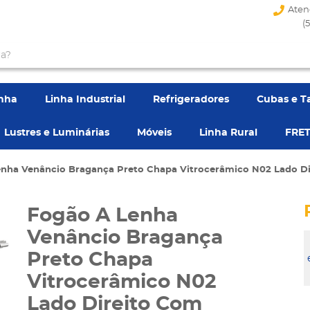
Aten
(
enha
Linha Industrial
Refrigeradores
Cubas e T
Lustres e Luminárias
Móveis
Linha Rural
FRET
nha Venâncio Bragança Preto Chapa Vitrocerâmico N02 Lado Di
Fogão A Lenha
Venâncio Bragança
Preto Chapa
Vitrocerâmico N02
Lado Direito Com