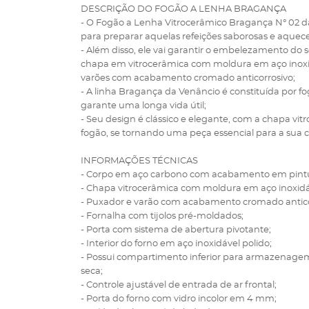
DESCRIÇÃO DO FOGÃO A LENHA BRAGANÇA
- O Fogão a Lenha Vitrocerâmico Bragança N° 02 da
para preparar aquelas refeições saborosas e aquecer
- Além disso, ele vai garantir o embelezamento do 
chapa em vitrocerâmica com moldura em aço inoxi
varões com acabamento cromado anticorrosivo;
- A linha Bragança da Venâncio é constituída por fo
garante uma longa vida útil;
- Seu design é clássico e elegante, com a chapa vi
fogão, se tornando uma peça essencial para a sua 
INFORMAÇÕES TÉCNICAS
- Corpo em aço carbono com acabamento em pintur
- Chapa vitrocerâmica com moldura em aço inoxidáv
- Puxador e varão com acabamento cromado antico
- Fornalha com tijolos pré-moldados;
- Porta com sistema de abertura pivotante;
- Interior do forno em aço inoxidável polido;
- Possui compartimento inferior para armazenag
seca;
- Controle ajustável de entrada de ar frontal;
- Porta do forno com vidro incolor em 4 mm;