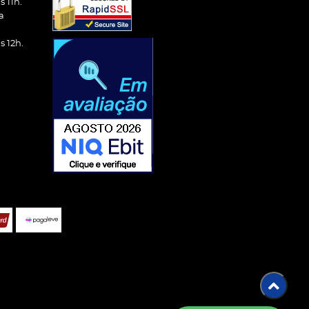
 11h.
a
 12h.