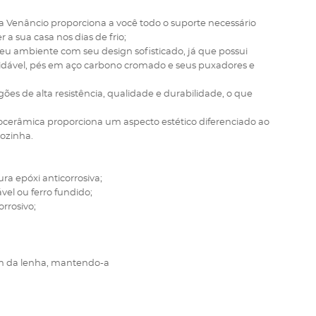
 Venâncio proporciona a você todo o suporte necessário
 a sua casa nos dias de frio;
seu ambiente com seu design sofisticado, já que possui
dável, pés em aço carbono cromado e seus puxadores e
gões de alta resistência, qualidade e durabilidade, o que
trocerâmica proporciona um aspecto estético diferenciado ao
cozinha.
a epóxi anticorrosiva;
el ou ferro fundido;
rrosivo;
em da lenha, mantendo-a