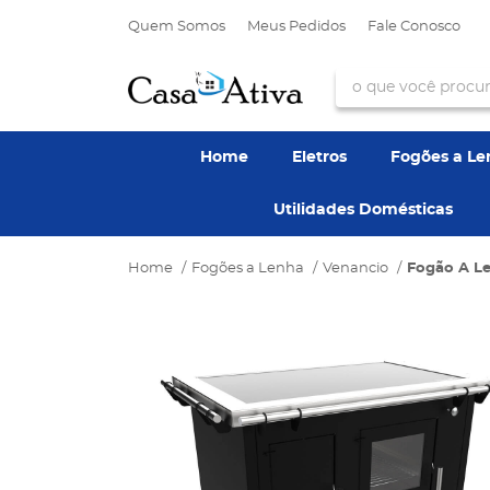
Quem Somos
Meus Pedidos
Fale Conosco
Home
Eletros
Fogões a L
Utilidades Domésticas
Home
Fogões a Lenha
Venancio
Fogão A Le