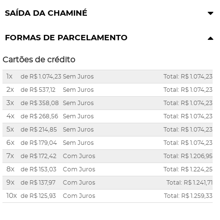
SAÍDA DA CHAMINÉ
FORMAS DE PARCELAMENTO
Cartões de crédito
1x
de
R$ 1.074,23
Sem Juros
Total: R$ 1.074,23
2x
de
R$ 537,12
Sem Juros
Total: R$ 1.074,23
3x
de
R$ 358,08
Sem Juros
Total: R$ 1.074,23
4x
de
R$ 268,56
Sem Juros
Total: R$ 1.074,23
5x
de
R$ 214,85
Sem Juros
Total: R$ 1.074,23
6x
de
R$ 179,04
Sem Juros
Total: R$ 1.074,23
7x
de
R$ 172,42
Com Juros
Total: R$ 1.206,95
8x
de
R$ 153,03
Com Juros
Total: R$ 1.224,25
9x
de
R$ 137,97
Com Juros
Total: R$ 1.241,71
10x
de
R$ 125,93
Com Juros
Total: R$ 1.259,33