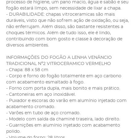
processo de higiene, um pano macio, água e sabão e seu
fogão estará limpo, sem necessidade de lixar a chapa.
- DURABILIDADE: chapas vitroceramicas são mais
duráveis, visto que não sofrem ação de oxidação, ou seja,
não enferrujam. Além disso, são bastante resistentes a
choques térmicos. Além de tudo isso, ele é lindo,
contribuindo com bom gosto e classe à decoração de
diversos ambientes.
INFORMAÇÕES DO FOGÃO A LENHA VENÂNCIO
TRADICIONAL Nº2 VITROCERAMICO VERMELHO
- Chapa: 88 x 58 cm
- Corpo e forno do fogão totalmente em aço carbono
com acabamento esmaltado à fogo.
- Forno com porta dupla, mais bonito e mais prático.
- Cantoneiras em aço inoxidável.
- Puxador e escoras do varão em alumínio injetado com
acabamento cromado.
- Varões em tubo de aço cromado.
- Modelo com saída da chaminé traseira, lado direito.
- Guarnições em alumínio injetado com acabamento
polido.
- Volume do forno: 28 litros.