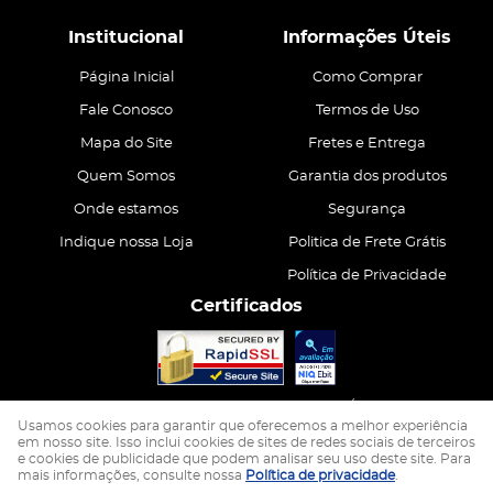
Institucional
Informações Úteis
Página Inicial
Como Comprar
Fale Conosco
Termos de Uso
Mapa do Site
Fretes e Entrega
Quem Somos
Garantia dos produtos
Onde estamos
Segurança
Indique nossa Loja
Politica de Frete Grátis
Política de Privacidade
Certificados
CASA ATIVA LTDA
CNPJ: 15.200.867/0001-68
Usamos cookies para garantir que oferecemos a melhor experiência
em nosso site. Isso inclui cookies de sites de redes sociais de terceiros
e cookies de publicidade que podem analisar seu uso deste site. Para
LOJA VIRTUAL CRIADA POR
mais informações, consulte nossa
Política de privacidade
.