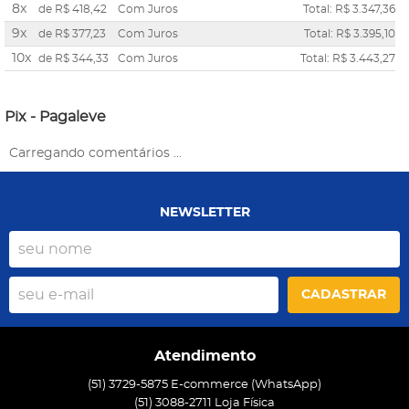
8x
de
R$ 418,42
Com Juros
Total: R$ 3.347,36
9x
de
R$ 377,23
Com Juros
Total: R$ 3.395,10
10x
de
R$ 344,33
Com Juros
Total: R$ 3.443,27
Pix - Pagaleve
Carregando comentários ...
NEWSLETTER
CADASTRAR
Atendimento
(51) 3729-5875 E-commerce (WhatsApp)
(51) 3088-2711 Loja Física