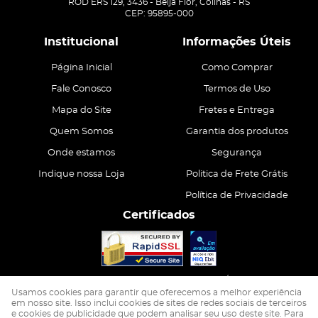
ROD ERS 129, 3436
-
Beija Flor, Colinas
-
RS
CEP: 95895-000
Institucional
Informações Úteis
Página Inicial
Como Comprar
Fale Conosco
Termos de Uso
Mapa do Site
Fretes e Entrega
Quem Somos
Garantia dos produtos
Onde estamos
Segurança
Indique nossa Loja
Politica de Frete Grátis
Política de Privacidade
Certificados
CASA ATIVA LTDA
CNPJ: 15.200.867/0001-68
Usamos cookies para garantir que oferecemos a melhor experiência
em nosso site. Isso inclui cookies de sites de redes sociais de terceiros
e cookies de publicidade que podem analisar seu uso deste site. Para