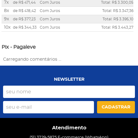
7x
de
R$ 471,44
Com Juros
Total: R$ 3.300,05
8x
de
R$ 418,42
Com Juros
Total: R$ 3.347,36
9x
de
R$ 377,23
Com Juros
Total: R$ 3.395,10
10x
de
R$ 344,33
Com Juros
Total: R$ 3.443,27
Pix - Pagaleve
Carregando comentários ...
NEWSLETTER
CADASTRAR
Atendimento
(51) 3729-5875 E-commerce (WhatsApp)