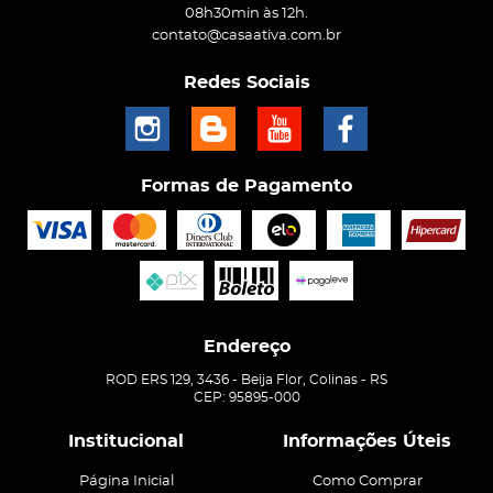
08h30min às 12h.
contato@casaativa.com.br
Redes Sociais
Formas de Pagamento
Endereço
ROD ERS 129, 3436
-
Beija Flor, Colinas
-
RS
CEP: 95895-000
Institucional
Informações Úteis
Página Inicial
Como Comprar