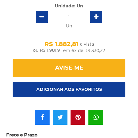
Unidade: Un
Un
R$ 1.882,81
à vista
R$ 1.981,91
em 6x
de R$ 330,32
AVISE-ME
ADICIONAR AOS FAVORITOS
Frete e Prazo