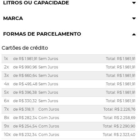
LITROS OU CAPACIDADE
MARCA
FORMAS DE PARCELAMENTO
Cartões de crédito
1x
de
R$ 1.981,91
Sem Juros
Total: R$ 1.981,91
2x
de
R$ 990,96
Sem Juros
Total: R$ 1.981,91
3x
de
R$ 660,64
Sem Juros
Total: R$ 1.981,91
4x
de
R$ 495,48
Sem Juros
Total: R$ 1.981,91
5x
de
R$ 396,38
Sem Juros
Total: R$ 1.981,91
6x
de
R$ 330,32
Sem Juros
Total: R$ 1.981,91
7x
de
R$ 318,11
Com Juros
Total: R$ 2.226,76
8x
de
R$ 282,34
Com Juros
Total: R$ 2.258,69
9x
de
R$ 254,54
Com Juros
Total: R$ 2.290,90
10x
de
R$ 232,34
Com Juros
Total: R$ 2.323,40