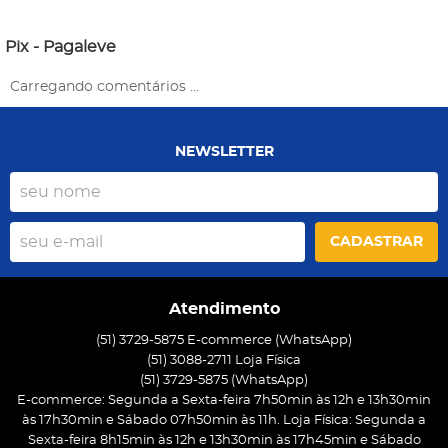
Pix - Pagaleve
Carregando comentários ...
NEWSLETTER
CADASTRAR
Atendimento
(51) 3729-5875 E-commerce (WhatsApp)
(51) 3088-2711 Loja Física
(51)
3729-5875
(WhatsApp)
E-commerce: Segunda a Sexta-feira 7h50min às 12h e 13h30min
às 17h30min e Sábado 07h50min às 11h. Loja Física: Segunda a
Sexta-feira 8h15min às 12h e 13h30min às 17h45min e Sábado