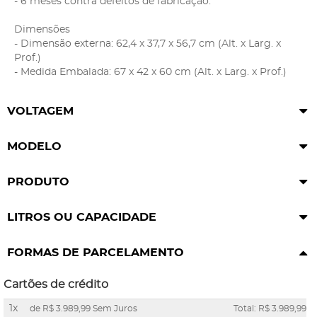
- 6 meses contra defeitos de fabricação.
Dimensões
- Dimensão externa: 62,4 x 37,7 x 56,7 cm (Alt. x Larg. x
Prof.)
- Medida Embalada: 67 x 42 x 60 cm (Alt. x Larg. x Prof.)
VOLTAGEM
MODELO
PRODUTO
LITROS OU CAPACIDADE
FORMAS DE PARCELAMENTO
Cartões de crédito
1x
de
R$ 3.989,99
Sem Juros
Total: R$ 3.989,99