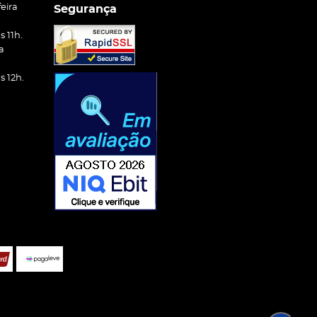
eira
Segurança
 11h.
a
 12h.