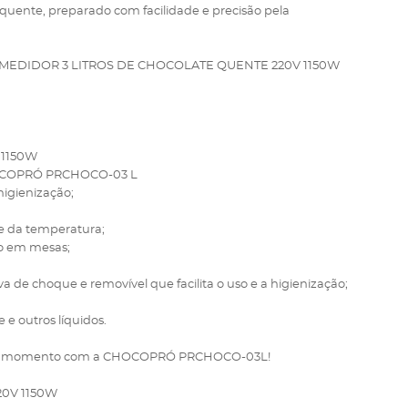
 quente, preparado com facilidade e precisão pela
EDIDOR 3 LITROS DE CHOCOLATE QUENTE 220V 1150W
 1150W
CHOCOPRÓ PRCHOCO-03 L
 higienização;
le da temperatura;
ão em mesas;
va de choque e removível que facilita o uso e a higienização;
 e outros líquidos.
lquer momento com a CHOCOPRÓ PRCHOCO-03L!
0V 1150W