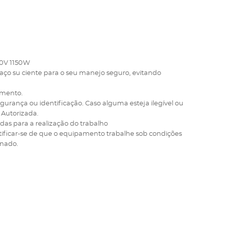
0V 1150W
aço su ciente para o seu manejo seguro, evitando
pamento.
egurança ou identificação. Caso alguma esteja ilegível ou
 Autorizada.
das para a realização do trabalho
ificar-se de que o equipamento trabalhe sob condições
inado.