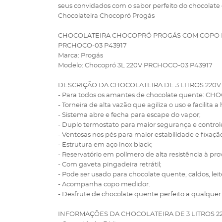
seus convidados com o sabor perfeito do chocolate
Chocolateira Chocopró Progás
CHOCOLATEIRA CHOCOPRÓ PROGÁS COM COPO M
PRCHOCO-03 P43917
Marca: Progás
Modelo: Chocopró 3L 220V PRCHOCO-03 P43917
DESCRIÇÃO DA CHOCOLATEIRA DE 3 LITROS 220V
- Para todos os amantes de chocolate quente: 
- Torneira de alta vazão que agiliza o uso e facilita a
- Sistema abre e fecha para escape do vapor;
- Duplo termostato para maior segurança e contro
- Ventosas nos pés para maior estabilidade e fixaç
- Estrutura em aço inox black;
- Reservatório em polímero de alta resistência à pro
- Com gaveta pingadeira retrátil;
- Pode ser usado para chocolate quente, caldos, leite
- Acompanha copo medidor.
- Desfrute de chocolate quente perfeito a qua
INFORMAÇÕES DA CHOCOLATEIRA DE 3 LITROS 22