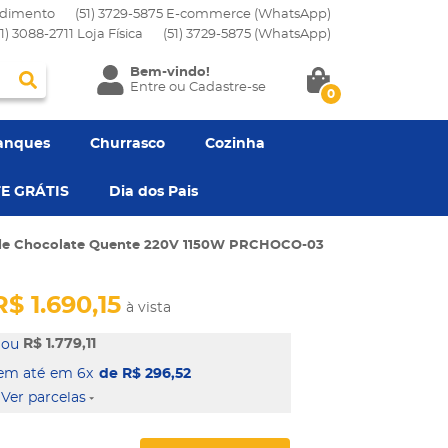
dimento
(51) 3729-5875 E-commerce (WhatsApp)
51) 3088-2711 Loja Física
(51)
3729-5875
(WhatsApp)
Bem-vindo!
Entre
ou
Cadastre-se
0
anques
Churrasco
Cozinha
E GRÁTIS
Dia dos Pais
 de Chocolate Quente 220V 1150W PRCHOCO-03
R$ 1.690,15
à vista
R$ 1.779,11
em 6x
de R$ 296,52
Ver parcelas