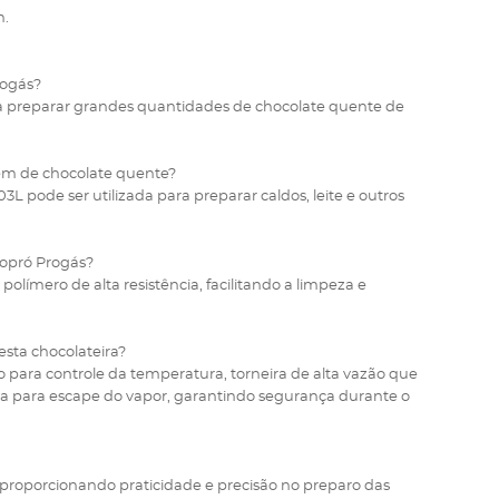
m.
rogás?
para preparar grandes quantidades de chocolate quente de
além de chocolate quente?
pode ser utilizada para preparar caldos, leite e outros
copró Progás?
olímero de alta resistência, facilitando a limpeza e
sta chocolateira?
ara controle da temperatura, torneira de alta vazão que
fecha para escape do vapor, garantindo segurança durante o
roporcionando praticidade e precisão no preparo das