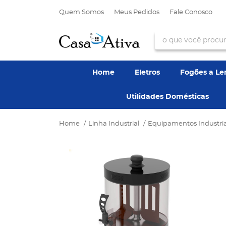
Quem Somos
Meus Pedidos
Fale Conosco
Home
Eletros
Fogões a L
Utilidades Domésticas
Home
Linha Industrial
Equipamentos Industria