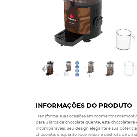
INFORMAÇÕES DO PRODUTO
Transforme suas ocasiões em momentos memorávei
para 3 litros de chocolate quente, esta chocolateir
incomparáveis. Seu design elegante e sua potênc
chocolate, enquanto você relaxa e desfruta de uma