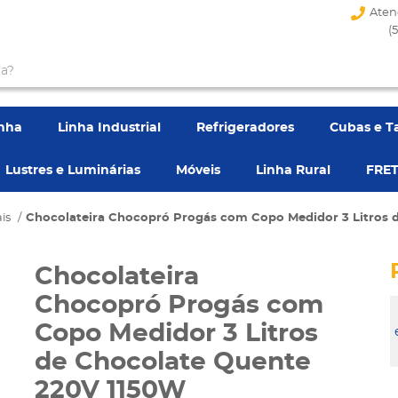
Aten
(
enha
Linha Industrial
Refrigeradores
Cubas e T
Lustres e Luminárias
Móveis
Linha Rural
FRET
is
Chocolateira Chocopró Progás com Copo Medidor 3 Litros
Chocolateira
Chocopró Progás com
Copo Medidor 3 Litros
de Chocolate Quente
220V 1150W