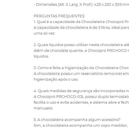
- Dimensões (Alt. X Larg. X Prof.): 425 x 220 x 305 m
PERGUNTAS FREQUENTES:
1. Qual é a capacidade da Chocolateira Chocopró P
A capacidade da chocolateira é de 3 litros, ideal 
uma só vez.
2. Quais líquidos posso utilizar nesta chocolateira 
Além de chocolate quente, a Chocopró PRCHOCO-03L 
líquidos.
3. Como é feita a higienização da Chocolateira Cho
A chocolateira possui um reservatório removível em p
higienização após o uso.
4. Quais medidas de segurança são incorporadas ne
A Chocopró PRCHOCO-03L possui duplo termostato p
facilita o uso e evita acidentes, e sistema abre e 
manuseio.
5. A chocolateira acompanha algum acessório?
Sim, a chocolateira acompanha um copo medidor, p