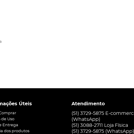
a
mações Úteis
Atendimento
(51) 3729-5875 E-commer
Comprar
(WhatsApp)
 de Uso
(51) 3088-2711 Loja Física
 e Entrega
(51)
3729-5875
(WhatsApp)
ia dos produtos