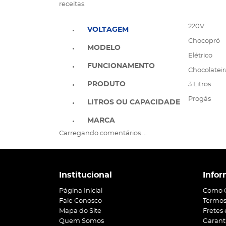
receitas.
220V
VOLTAGEM
Chocopró
MODELO
Elétrico
FUNCIONAMENTO
Chocolateir
PRODUTO
3 Litros
Progás
LITROS OU CAPACIDADE
MARCA
Carregando comentários ...
Institucional
Infor
Página Inicial
Como 
Fale Conosco
Termos
Mapa do Site
Fretes
Quem Somos
Garant