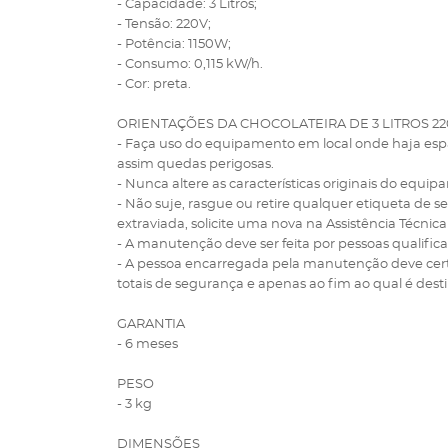
- Capacidade: 3 Litros;
- Tensão: 220V;
- Potência: 1150W;
- Consumo: 0,115 kW/h.
- Cor: preta.
ORIENTAÇÕES DA CHOCOLATEIRA DE 3 LITROS 22
- Faça uso do equipamento em local onde haja esp
assim quedas perigosas.
- Nunca altere as características originais do equi
- Não suje, rasgue ou retire qualquer etiqueta de s
extraviada, solicite uma nova na Assistência Técnica
- A manutenção deve ser feita por pessoas qualifica
- A pessoa encarregada pela manutenção deve cert
totais de segurança e apenas ao fim ao qual é dest
GARANTIA
- 6 meses
PESO
- 3 kg
DIMENSÕES