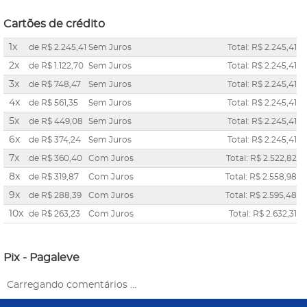
Cartões de crédito
1x
de
R$ 2.245,41
Sem Juros
Total: R$ 2.245,41
2x
de
R$ 1.122,70
Sem Juros
Total: R$ 2.245,41
3x
de
R$ 748,47
Sem Juros
Total: R$ 2.245,41
4x
de
R$ 561,35
Sem Juros
Total: R$ 2.245,41
5x
de
R$ 449,08
Sem Juros
Total: R$ 2.245,41
6x
de
R$ 374,24
Sem Juros
Total: R$ 2.245,41
7x
de
R$ 360,40
Com Juros
Total: R$ 2.522,82
8x
de
R$ 319,87
Com Juros
Total: R$ 2.558,98
9x
de
R$ 288,39
Com Juros
Total: R$ 2.595,48
10x
de
R$ 263,23
Com Juros
Total: R$ 2.632,31
Pix - Pagaleve
Carregando comentários ...