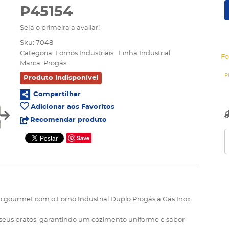
P45154
Seja o primeira a avaliar!
Sku:
7048
Categoria:
Fornos Industriais
Linha Industrial
Fo
Marca:
Progás
Produto Indisponível
Compartilhar
Adicionar aos Favoritos
Recomendar produto
Save
 gourmet com o Forno Industrial Duplo Progás a Gás Inox
s seus pratos, garantindo um cozimento uniforme e sabor