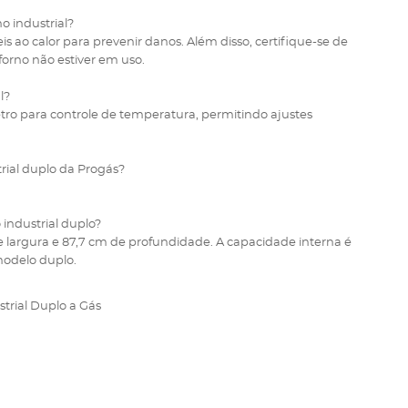
o industrial?
eis ao calor para prevenir danos. Além disso, certifique-se de
forno não estiver em uso.
l?
 para controle de temperatura, permitindo ajustes
trial duplo da Progás?
 industrial duplo?
de largura e 87,7 cm de profundidade. A capacidade interna é
 modelo duplo.
trial Duplo a Gás