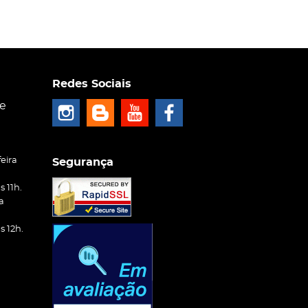
Redes Sociais
ce
eira
Segurança
 11h.
a
 12h.