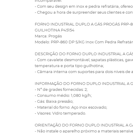
incomparável.
- Com seu design em inox e pedra refratária, oferec
- Chegou a hora de surpreender seus clientes e co
FORNO INDUSTRIAL DUPLO A GÁS PROGÁS PRP-8
GUILHOTINA P45154
Marca: Progás
Modelo: PRP-860 DP S/KG Inox Com Pedra Refratári
DESCRIÇÃO DO FORNO DUPLO INDUSTRIAL A GÁ
- Com cavalete desmontável, sapatas plásticas, gav
temperatura e porta tipo guilhotina;
- Câmara interna com suportes para dois níveis de a
INFORMAÇÃO DO FORNO DUPLO INDUSTRIAL A G
- Nº de grades fornecidas: 2;
- Consumo médio: 1,080 kg/h;
- Gás: Baixa pressão;
- Material do forno: Aço inox escovado;
- Visores: Vidro temperado.
ORIENTAÇÃO DO FORNO DUPLO INDUSTRIAL A G
- Não instale o aparelho próximo a materiais sensívei