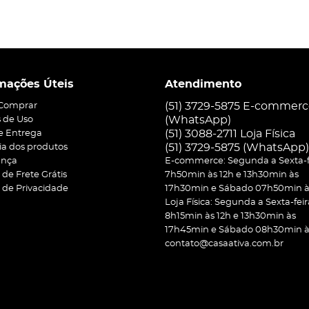
mações Úteis
Atendimento
(51) 3729-5875 E-commer
Comprar
(WhatsApp)
 de Uso
(51) 3088-2711 Loja Física
 e Entrega
(51)
3729-5875
(WhatsApp)
ia dos produtos
ança
E-commerce: Segunda a Sexta-f
a de Frete Grátis
7h50min às 12h e 13h30min às
a de Privacidade
17h30min e Sábado 07h50min às
Loja Física: Segunda a Sexta-feir
8h15min às 12h e 13h30min às
17h45min e Sábado 08h30min às
contato@casaativa.com.br