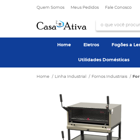
Quem Somos
Meus Pedidos
Fale Conosco
Home
Eletros
Fogões a L
Utilidades Domésticas
Home
Linha Industrial
Fornos Industriais
For