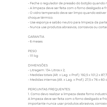
- Feche o regulador de pressão do botijão quando nã
- A limpeza deve ser feita com o forno desligado e fr
- O vidro temperado deve ser limpo quando estiver
choque térmico.
- Use esponja e sabão neutro para limpeza da parte
- Nunca use produtos abrasivos, corrosivos ou corta
GARANTIA
- 6 meses
PESO
- 111 kg
DIMENSÕES
- Litragem: 134 Litros x 2;
- Medidas totais (Alt. x Lag. x Prof.): 192,5 x 101,2 x 87,
- Medidas internas (Alt. x Lag. x Prof.): 27,5 x 76 x 60
PERGUNTAS FREQUENTES:
1. Como devo realizar a limpeza deste forno industr
A limpeza deve ser feita com o forno desligado e fr
importante nunca usar produtos abrasivos, corrosiv