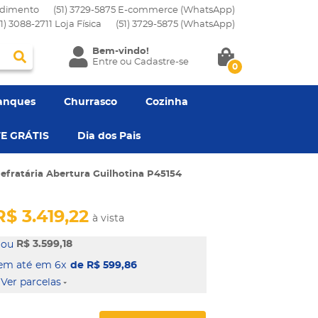
dimento
(51) 3729-5875 E-commerce (WhatsApp)
51) 3088-2711 Loja Física
(51)
3729-5875
(WhatsApp)
Bem-vindo!
Entre
ou
Cadastre-se
0
anques
Churrasco
Cozinha
E GRÁTIS
Dia dos Pais
efratária Abertura Guilhotina P45154
R$ 3.419,22
à vista
R$ 3.599,18
em 6x
de R$ 599,86
Ver parcelas