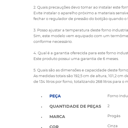
2. Quais precauções devo tomar ao instalar este forn
Evite instalar o aparelho próximo a materiais sensív
fechar o regulador de pressão do botijão quando o 
3. Posso ajustar a temperatura deste forno industria
Sim, este modelo vem equipado com um termômetro
conforme necessário.
4. Qual é a garantia oferecida para este forno indus
Este produto possui uma garantia de 6 meses.
5. Quais são as dimensões e capacidade deste forno
As medidas totais são 192,5 cm de altura, 101,2 cm 
de 134 litros por forno, totalizando 268 litros para o
PEÇA
Forno Indus
2
QUANTIDADE DE PEÇAS
Progás
MARCA
Cinza
COR