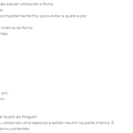
o estiver utilizando o forno.
io.
 completamente frio, para evitar a quebra por
 interna do forno.
ntes.
7 cm;
 cm.
ial duplo da Progás?
io, utilizando uma esponja e sabão neutro na parte interna. É
os ou cortantes.