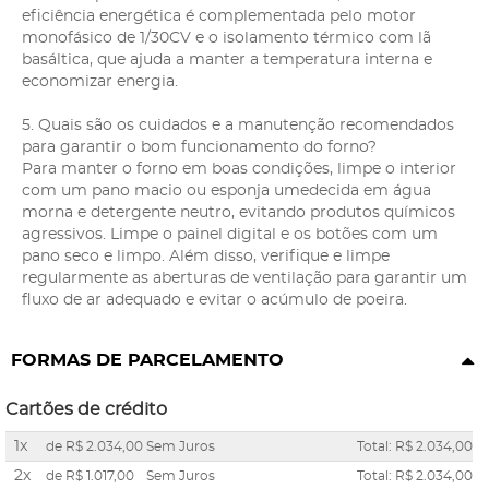
eficiência energética é complementada pelo motor
monofásico de 1/30CV e o isolamento térmico com lã
basáltica, que ajuda a manter a temperatura interna e
economizar energia.
5. Quais são os cuidados e a manutenção recomendados
para garantir o bom funcionamento do forno?
Para manter o forno em boas condições, limpe o interior
com um pano macio ou esponja umedecida em água
morna e detergente neutro, evitando produtos químicos
agressivos. Limpe o painel digital e os botões com um
pano seco e limpo. Além disso, verifique e limpe
regularmente as aberturas de ventilação para garantir um
fluxo de ar adequado e evitar o acúmulo de poeira.
FORMAS DE PARCELAMENTO
Cartões de crédito
1x
de
R$ 2.034,00
Sem Juros
Total: R$ 2.034,00
2x
de
R$ 1.017,00
Sem Juros
Total: R$ 2.034,00