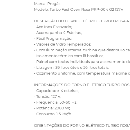
Marca: Progás
Modelo: Turbo Fast Oven Rosa PRP-004 G2 127V
DESCRIÇÃO DO FORNO ELÉTRICO TURBO ROSA 4 E
- Aço Inox Escovado;
- Acomapanha 4 Esteiras;
- Fácil Programação;
- Visores de Vidro Temperados;
- Com iluminação interna, turbina que distribui o c
- Isolamento térmico com lã basáltica;
- Painel com teclas individuais para acionamento d
- Litragem: 39 litros úteis e 56 litros totais;
- Cozimento uniforme, com temperatura máxima d
INFORMAÇÕES DO FORNO ELÉTRICO TURBO ROSA 
- Capacidade: 4 esteiras;
- Tensão: 127 V;
- Frequência: 50-60 Hz;
- Potência: 2080 W;
- Consumo: 1,5 kW/h.
ORIENTAÇÕES DO FORNO ELÉTRICO TURBO ROSA 4