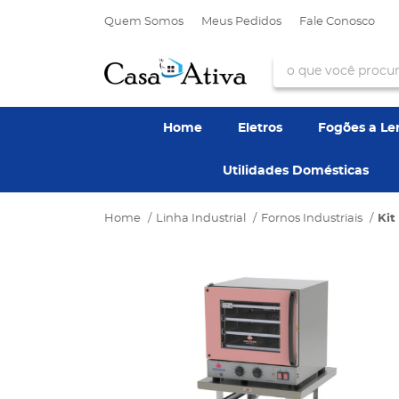
Quem Somos
Meus Pedidos
Fale Conosco
Home
Eletros
Fogões a L
Utilidades Domésticas
Home
Linha Industrial
Fornos Industriais
Kit