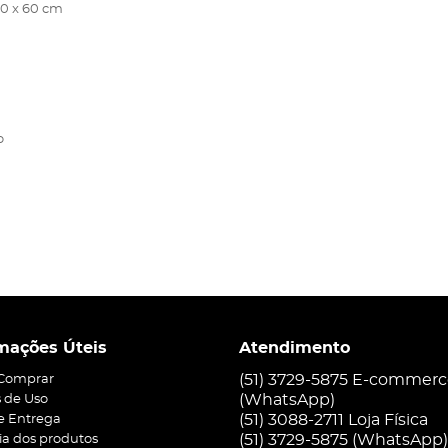
 60 x 60 cm
o
mações Úteis
Atendimento
(51) 3729-5875 E-commer
Comprar
(WhatsApp)
 de Uso
(51) 3088-2711 Loja Física
 e Entrega
(51)
3729-5875
(WhatsApp)
ia dos produtos