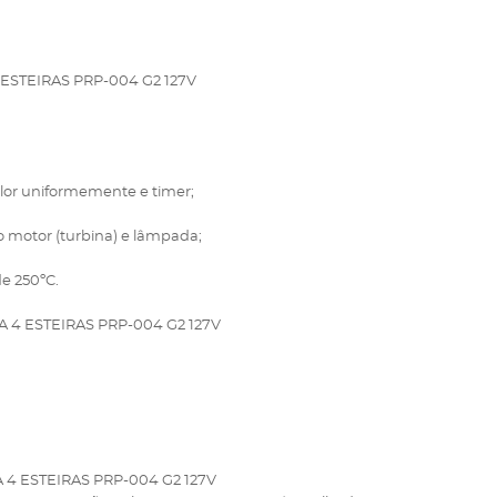
STEIRAS PRP-004 G2 127V
alor uniformemente e timer;
o motor (turbina) e lâmpada;
e 250ºC.
4 ESTEIRAS PRP-004 G2 127V
 ESTEIRAS PRP-004 G2 127V