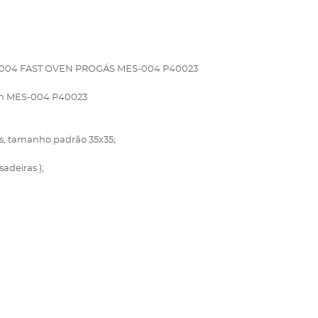
004 FAST OVEN PROGÁS MES-004 P40023
ven MES-004 P40023
ras, tamanho padrão 35x35;
adeiras );