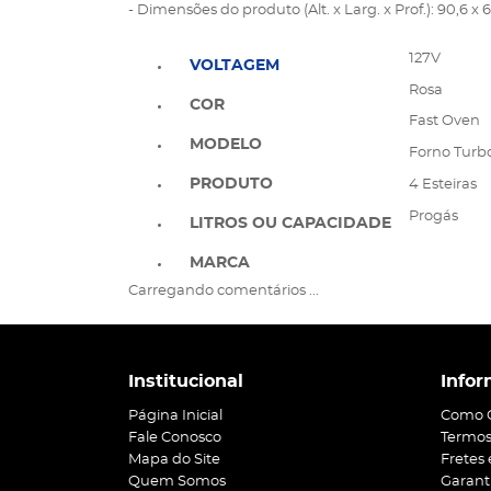
- Dimensões do produto (Alt. x Larg. x Prof.): 90,6 x
127V
VOLTAGEM
Rosa
COR
Fast Oven
MODELO
Forno Turb
PRODUTO
4 Esteiras
Progás
LITROS OU CAPACIDADE
MARCA
Carregando comentários ...
Institucional
Infor
Página Inicial
Como 
Fale Conosco
Termos
Mapa do Site
Fretes
Quem Somos
Garant