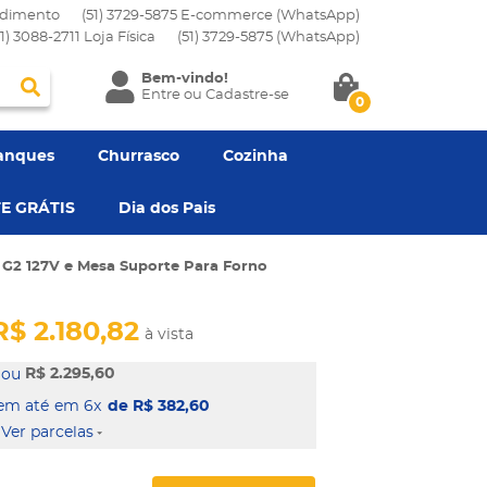
dimento
(51) 3729-5875 E-commerce (WhatsApp)
51) 3088-2711 Loja Física
(51)
3729-5875
(WhatsApp)
Bem-vindo!
Entre
ou
Cadastre-se
0
anques
Churrasco
Cozinha
E GRÁTIS
Dia dos Pais
 G2 127V e Mesa Suporte Para Forno
R$ 2.180,82
à vista
R$ 2.295,60
em 6x
de R$ 382,60
Ver parcelas