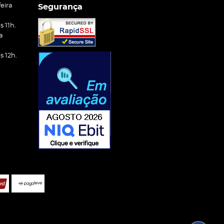
eira
Segurança
 11h.
a
 12h.