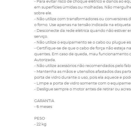
- Para evitar risco de choque elétrico e danos ao 
em superfícies úmidas ou molhadas. Não mergulhe
sobre ele.
- Não utilize com transformadores ou conversores
o forno. Use apenas na tensão indicada na etiqueta
- Desconecte da rede elétrica quando não estiver
serviço.
- Não utilize o equipamento se o cabo ou plugue est
- Certifique-se de que o cabo de força não esteja
quentes. Em caso de queda, mau funcionamento ou 
Autorizada.
- Não utilize acessórios não recomendados pelo fab
- Mantenha as mãos e utensílios afastados das pa
porta de vidro durante o uso, pois ela aquece e p
- Limpe a porta de vidro somente com o equipament
- Desligue sempre o motor antes de retirar ou acre
GARANTIA
- 6 meses
PESO
- 22 kg