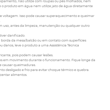
equipamento, não utilize com roupas ou pés molhados, nem
 o produto em água nem utilize jato de água diretamente
 de voltagem. Isso pode causar superaquecimento e queimar
.
 em uso, antes da limpeza, manutenção ou qualquer outro
iver danificado.
 na borda da mesa/balcão ou em contato com superfícies
danos, leve o produto a uma Assistência Técnica
ricante, pois podem causar lesões.
rtes em movimento durante o funcionamento. Fique longe da
ode causar queimaduras.
o desligado e frio para evitar choque térmico e quebra.
scentar alimentos.