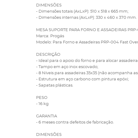
DIMENSÕES
- Dimensões totais (AxLxP): 510 x 518 x 665 mm;
- Dimensões internas (AxLxP): 330 x 460 x 370 mm.
MESA SUPORTE PARA FORNO E ASSADEIRAS PRP-
Marca: Progás
Modelo: Para Forno e Assadeiras PRP-004 Fast O
DESCRIÇÃO
- Ideal para o apoio do forno e para alocar assadei
- Tampo em aço inox escovado;
- 8 Níveis para assadeiras 35x35 (não acompanha ass
- Estrutura em aço carbono com pintura epóxi;
- Sapatas plásticas.
PESO
- 16 kg
GARANTIA
- 6 meses contra defeitos de fabricação.
DIMENSÕES