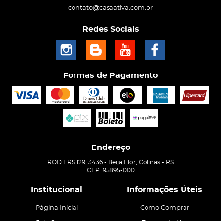
contato@casaativa.com.br
Redes Sociais
Formas de Pagamento
Endereço
ROD ERS 129, 3436
-
Beija Flor, Colinas
-
RS
CEP: 95895-000
Institucional
Informações Úteis
Página Inicial
Como Comprar