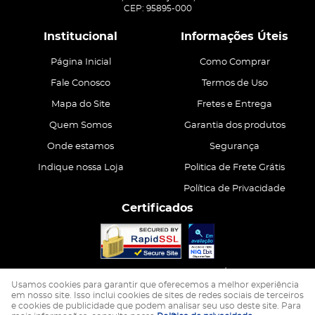
CEP: 95895-000
Institucional
Informações Úteis
Página Inicial
Como Comprar
Fale Conosco
Termos de Uso
Mapa do Site
Fretes e Entrega
Quem Somos
Garantia dos produtos
Onde estamos
Segurança
Indique nossa Loja
Politica de Frete Grátis
Política de Privacidade
Certificados
CASA ATIVA LTDA
CNPJ: 15.200.867/0001-68
Usamos cookies para garantir que oferecemos a melhor experiência
em nosso site. Isso inclui cookies de sites de redes sociais de terceiros
e cookies de publicidade que podem analisar seu uso deste site. Para
LOJA VIRTUAL CRIADA POR