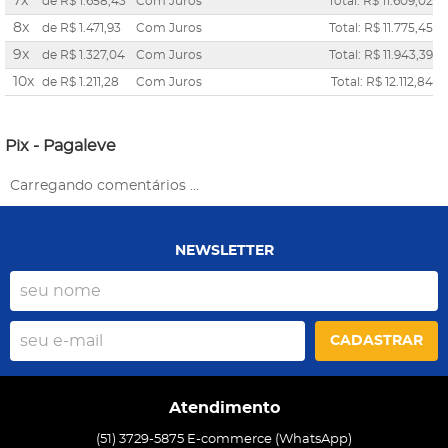
7x
de
R$ 1.658,43
Com Juros
Total: R$ 11.609,02
8x
de
R$ 1.471,93
Com Juros
Total: R$ 11.775,45
9x
de
R$ 1.327,04
Com Juros
Total: R$ 11.943,39
10x
de
R$ 1.211,28
Com Juros
Total: R$ 12.112,84
Pix - Pagaleve
Carregando comentários ...
NEWSLETTER
CADASTRAR
Atendimento
(51) 3729-5875 E-commerce (WhatsApp)