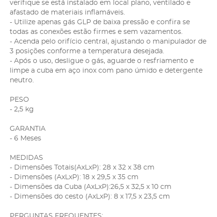
verifique se está instalado em local plano, ventilado e
afastado de materiais inflamáveis.
- Utilize apenas gás GLP de baixa pressão e confira se
todas as conexões estão firmes e sem vazamentos.
- Acenda pelo orifício central, ajustando o manipulador de
3 posições conforme a temperatura desejada.
- Após o uso, desligue o gás, aguarde o resfriamento e
limpe a cuba em aço inox com pano úmido e detergente
neutro.
PESO
- 2,5 kg
GARANTIA
- 6 Meses
MEDIDAS
- Dimensões Totais(AxLxP): 28 x 32 x 38 cm
- Dimensões (AxLxP): 18 x 29,5 x 35 cm
- Dimensões da Cuba (AxLxP):26,5 x 32,5 x 10 cm
- Dimensões do cesto (AxLxP): 8 x 17,5 x 23,5 cm
PERGUNTAS FREQUENTES: