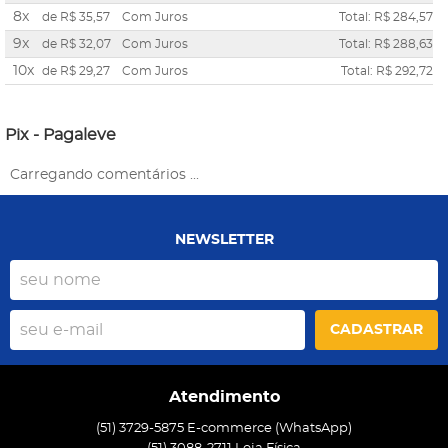
8x
de
R$ 35,57
Com Juros
Total: R$ 284,57
9x
de
R$ 32,07
Com Juros
Total: R$ 288,63
10x
de
R$ 29,27
Com Juros
Total: R$ 292,72
Pix - Pagaleve
Carregando comentários ...
NEWSLETTER
CADASTRAR
Atendimento
(51) 3729-5875 E-commerce (WhatsApp)