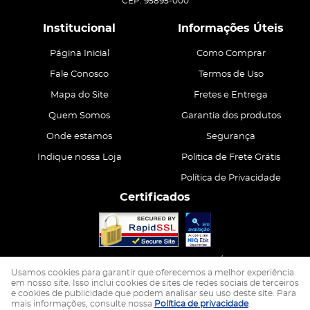
CEP: 95895-000
Institucional
Informações Úteis
Página Inicial
Como Comprar
Fale Conosco
Termos de Uso
Mapa do Site
Fretes e Entrega
Quem Somos
Garantia dos produtos
Onde estamos
Segurança
Indique nossa Loja
Politica de Frete Grátis
Política de Privacidade
Certificados
CASA ATIVA LTDA
CNPJ: 15.200.867/0001-68
Usamos cookies para garantir que oferecemos a melhor experiência
em nosso site. Isso inclui cookies de sites de redes sociais de terceiros
e cookies de publicidade que podem analisar seu uso deste site. Para
LOJA VIRTUAL CRIADA POR
mais informações, consulte nossa
Política de privacidade
.