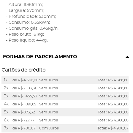
- Altura: 1080mm;
- Largura: 570mm;
- Profundidade: 530mm;
- Consumo: 0.35kWh;
- Consumo gás: 0.45kg/h;
- Peso bruto: 61kg;
- Peso líquido: 44kg.
FORMAS DE PARCELAMENTO
Cartões de crédito
1x
de
R$ 4.366,60
Sem Juros
Total: R$ 4.366,60
2x
de
R$ 2.183,30
Sem Juros
Total: R$ 4.366,60
3x
de
R$ 1.455,53
Sem Juros
Total: R$ 4.366,60
4x
de
R$ 1.091,65
Sem Juros
Total: R$ 4.366,60
5x
de
R$ 873,32
Sem Juros
Total: R$ 4.366,60
6x
de
R$ 727,77
Sem Juros
Total: R$ 4.366,60
7x
de
R$ 700,87
Com Juros
Total: R$ 4.906,07