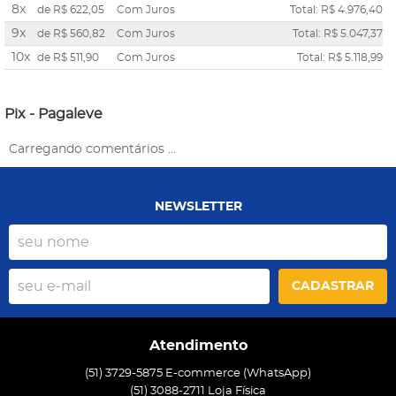
8x
de
R$ 622,05
Com Juros
Total: R$ 4.976,40
9x
de
R$ 560,82
Com Juros
Total: R$ 5.047,37
10x
de
R$ 511,90
Com Juros
Total: R$ 5.118,99
Pix - Pagaleve
Carregando comentários ...
NEWSLETTER
CADASTRAR
Atendimento
(51) 3729-5875 E-commerce (WhatsApp)
(51) 3088-2711 Loja Física