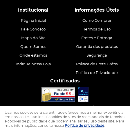
Institucional
Informações Úteis
Página Inicial
Como Comprar
Fale Conosco
Termos de Uso
Mapa do Site
Fretes e Entrega
Quem Somos
Garantia dos produtos
Onde estamos
Segurança
Indique nossa Loja
Politica de Frete Grátis
Política de Privacidade
Certificados
CASA ATIVA LTDA
CNPJ: 15.200.867/0001-68
Usamos cookies para garantir que oferecemos a melhor experiência
em nosso site. Isso inclui cookies de sites de redes sociais de terceiros
e cookies de publicidade que podem analisar seu uso deste site. Para
LOJA VIRTUAL CRIADA POR
mais informações, consulte nossa
Política de privacidade
.