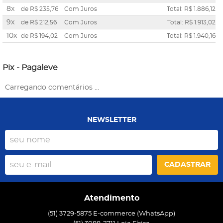
8x
de
R$ 235,76
Com Juros
Total: R$ 1.886,12
9x
de
R$ 212,56
Com Juros
Total: R$ 1.913,02
10x
de
R$ 194,02
Com Juros
Total: R$ 1.940,16
Pix - Pagaleve
Carregando comentários ...
NEWSLETTER
CADASTRAR
Atendimento
(51) 3729-5875 E-commerce (WhatsApp)