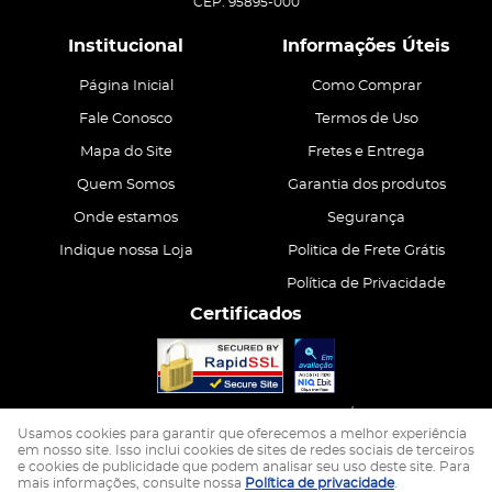
CEP: 95895-000
Institucional
Informações Úteis
Página Inicial
Como Comprar
Fale Conosco
Termos de Uso
Mapa do Site
Fretes e Entrega
Quem Somos
Garantia dos produtos
Onde estamos
Segurança
Indique nossa Loja
Politica de Frete Grátis
Política de Privacidade
Certificados
CASA ATIVA LTDA
CNPJ: 15.200.867/0001-68
Usamos cookies para garantir que oferecemos a melhor experiência
em nosso site. Isso inclui cookies de sites de redes sociais de terceiros
e cookies de publicidade que podem analisar seu uso deste site. Para
LOJA VIRTUAL CRIADA POR
mais informações, consulte nossa
Política de privacidade
.