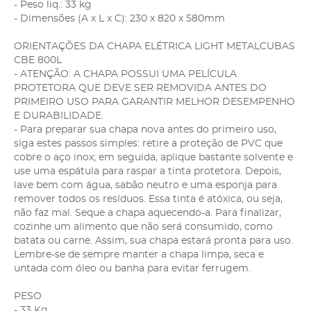
- Peso liq.: 33 kg
- Dimensões (A x L x C): 230 x 820 x 580mm
ORIENTAÇÕES DA CHAPA ELÉTRICA LIGHT METALCUBAS
CBE 800L
- ATENÇÃO: A CHAPA POSSUI UMA PELÍCULA
PROTETORA QUE DEVE SER REMOVIDA ANTES DO
PRIMEIRO USO PARA GARANTIR MELHOR DESEMPENHO
E DURABILIDADE.
- Para preparar sua chapa nova antes do primeiro uso,
siga estes passos simples: retire a proteção de PVC que
cobre o aço inox; em seguida, aplique bastante solvente e
use uma espátula para raspar a tinta protetora. Depois,
lave bem com água, sabão neutro e uma esponja para
remover todos os resíduos. Essa tinta é atóxica, ou seja,
não faz mal. Seque a chapa aquecendo-a. Para finalizar,
cozinhe um alimento que não será consumido, como
batata ou carne. Assim, sua chapa estará pronta para uso.
Lembre-se de sempre manter a chapa limpa, seca e
untada com óleo ou banha para evitar ferrugem.
PESO
- 33 Kg