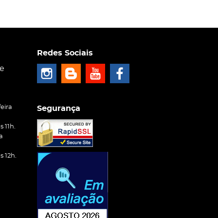
Redes Sociais
ce
eira
Segurança
 11h.
a
 12h.