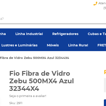
Aten
(
enha
Linha Industrial
Refrigeradores
Cubas e T
Lustres e Luminárias
Móveis
Linha Rural
FRET
 Fibra de Vidro Zebu 500MX4 Azul 32344X4
Fio Fibra de Vidro
Zebu 500MX4 Azul
32344X4
Seja o primeira a avaliar!
Sku:
2911