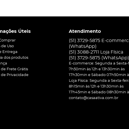
mações Úteis
Atendimento
(51) 3729-5875 E-commer
Comprar
(WhatsApp)
 de Uso
(51) 3088-2711 Loja Física
 e Entrega
(51)
3729-5875
(WhatsApp)
ia dos produtos
ança
E-commerce: Segunda a Sexta-f
a de Frete Grátis
7h50min às 12h e 13h30min às
a de Privacidade
17h30min e Sábado 07h50min às
Loja Física: Segunda a Sexta-feir
8h15min às 12h e 13h30min às
17h45min e Sábado 08h30min às
contato@casaativa.com.br