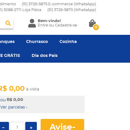
dimento
(51) 3729-5875 E-commerce (WhatsApp)
51) 3088-2711 Loja Física
(51)
3729-5875
(WhatsApp)
Bem-vindo!
Entre
ou
Cadastre-se
0
anques
Churrasco
Cozinha
E GRÁTIS
Dia dos Pais
R$ 0,00
à vista
R$ 0,00
Ver parcelas
Avise-