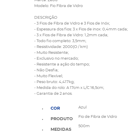
Marca: Zebu
Modelo: Fio Fibra de Vidro
DESCRIÇÃO
- 3 Fios de Fibra de Vidro e 3 Fios de Inóx;
- Espessura dos fios: 3 x Fios de inox: 0,4mm cada;
- 3 x Fios de Fibra de Vidro: 1,2mm cada;
- Todo fio completo: 3,5mm;
- Resistividade: 2000(O / km)
- Muito Resistente;
- Exclusivo no mercado;
- Resistente a ação do tempo;
- Não Desfia;
- Muito Flexível;
- Peso bruto: 4,417kg;
- Medida do rolo: A 17cm x L/C 16,5cm;
- Garantia de 2 anos.
Azul
COR
Fio de Fibra de Vidro
PRODUTO
500m
MEDIDAS