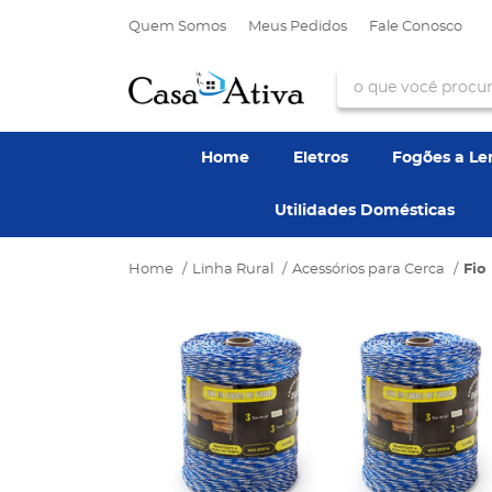
Quem Somos
Meus Pedidos
Fale Conosco
Home
Eletros
Fogões a L
Utilidades Domésticas
Home
Linha Rural
Acessórios para Cerca
Fio