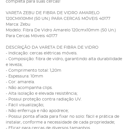
completa para suas cercas!
VARETA ZEBU DE FIBRA DE VIDRO AMARELO
120CMX10MM (50 UN.) PARA CERCAS MÓVEIS 40177
Marca: Zebu
Modelo: Fibra De Vidro Amarelo 120cmx10mm (50 Un.)
Para Cercas Móveis 40177
DESCRIÇÃO DA VARETA DE FIBRA DE VIDRO
- Indicação: cercas elétricas móveis.
- Composição: fibra de vidro, garantindo alta durabilidade
e leveza;
- Comprimento total: 1,20m
- Espessura: 10mm
- Cor: amarela.
- Não acompanha clips.
- Alta isolação e elevada resistência;
- Possui proteção contra radiação UV.
- Fácil visualização;
- Não enferruja e não apodrece;
- Possui ponta afiada para fixar no solo: fácil e prática de
instalar, conforme a necessidade de cada propriedade;
- Eficaz para cercas de diversos tamanhos.