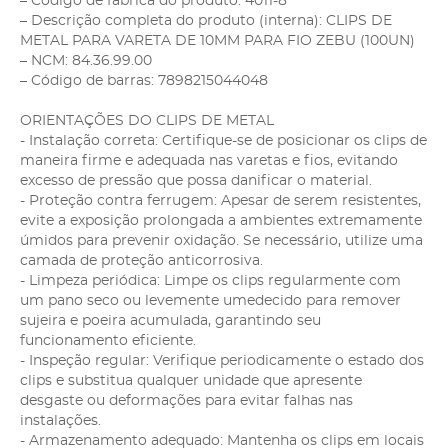
– Código de fábrica do produto: 4011-8
– Descrição completa do produto (interna): CLIPS DE
METAL PARA VARETA DE 10MM PARA FIO ZEBU (100UN)
– NCM: 84.36.99.00
– Código de barras: 7898215044048
ORIENTAÇÕES DO CLIPS DE METAL
- Instalação correta: Certifique-se de posicionar os clips de
maneira firme e adequada nas varetas e fios, evitando
excesso de pressão que possa danificar o material.
- Proteção contra ferrugem: Apesar de serem resistentes,
evite a exposição prolongada a ambientes extremamente
úmidos para prevenir oxidação. Se necessário, utilize uma
camada de proteção anticorrosiva.
- Limpeza periódica: Limpe os clips regularmente com
um pano seco ou levemente umedecido para remover
sujeira e poeira acumulada, garantindo seu
funcionamento eficiente.
- Inspeção regular: Verifique periodicamente o estado dos
clips e substitua qualquer unidade que apresente
desgaste ou deformações para evitar falhas nas
instalações.
- Armazenamento adequado: Mantenha os clips em locais