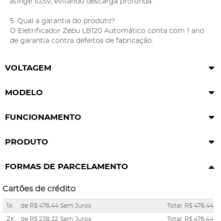
atinge 10,5V, evitando descarga profunda.
5. Qual a garantia do produto?
O Eletrificador Zebu LB120 Automático conta com 1 ano
de garantia contra defeitos de fabricação.
VOLTAGEM
MODELO
FUNCIONAMENTO
PRODUTO
FORMAS DE PARCELAMENTO
Cartões de crédito
1x
de
R$ 476,44
Sem Juros
Total: R$ 476,44
2x
de
R$ 238,22
Sem Juros
Total: R$ 476,44