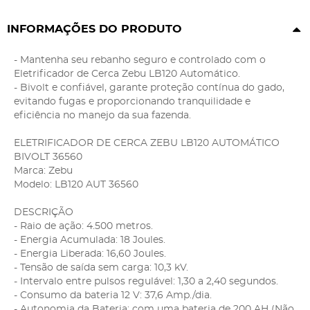
INFORMAÇÕES DO PRODUTO
- Mantenha seu rebanho seguro e controlado com o
Eletrificador de Cerca Zebu LB120 Automático.
- Bivolt e confiável, garante proteção contínua do gado,
evitando fugas e proporcionando tranquilidade e
eficiência no manejo da sua fazenda.
ELETRIFICADOR DE CERCA ZEBU LB120 AUTOMÁTICO
BIVOLT 36560
Marca: Zebu
Modelo: LB120 AUT 36560
DESCRIÇÃO
- Raio de ação: 4.500 metros.
- Energia Acumulada: 18 Joules.
- Energia Liberada: 16,60 Joules.
- Tensão de saída sem carga: 10,3 kV.
- Intervalo entre pulsos regulável: 1,30 a 2,40 segundos.
- Consumo da bateria 12 V: 37,6 Amp./dia.
- Autonomia da Bateria: com uma bateria de 200 AH (Não