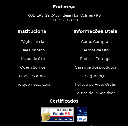
Endereço
ROD ERS 129, 3436
-
Beija Flor, Colinas
-
RS
CEP: 95895-000
Institucional
Informações Úteis
Página Inicial
Como Comprar
Fale Conosco
Termos de Uso
Mapa do Site
Fretes e Entrega
Quem Somos
Garantia dos produtos
Onde estamos
Segurança
Indique nossa Loja
Politica de Frete Grátis
Política de Privacidade
Certificados
CASA ATIVA LTDA
CNPJ: 15.200.867/0001-68