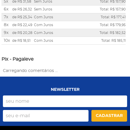
5x
de
R$ 31,58
Sem Juros
Total: R$ 157,90
6x
de
R$ 26,32
Sem Juros
Total: R$ 157,90
7x
de
R$ 25,34
Com Juros
Total: R$ 177,41
8x
de
R$ 22,49
Com Juros
Total: R$ 179,95
9x
de
R$ 20,28
Com Juros
Total: R$ 182,52
10x
de
R$ 18,51
Com Juros
Total: R$ 185,11
Pix - Pagaleve
Carregando comentários ...
NEWSLETTER
CADASTRAR