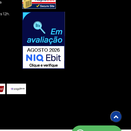
a
 12h.