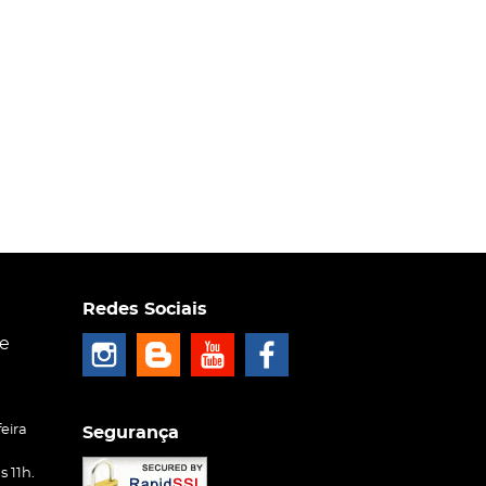
Redes Sociais
ce
eira
Segurança
 11h.