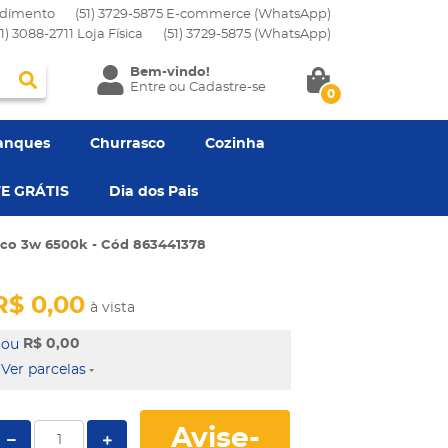
dimento
(51) 3729-5875 E-commerce (WhatsApp)
51) 3088-2711 Loja Física
(51)
3729-5875
(WhatsApp)
Bem-vindo!
Entre
ou
Cadastre-se
0
anques
Churrasco
Cozinha
E GRÁTIS
Dia dos Pais
nco 3w 6500k - Cód 863441378
R$ 0,00
à vista
R$ 0,00
Ver parcelas
Avise-