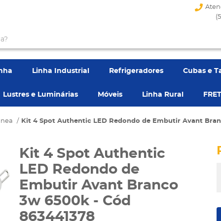
Aten
(
enha
Linha Industrial
Refrigeradores
Cubas e T
Lustres e Luminárias
Móveis
Linha Rural
FRET
anea
Kit 4 Spot Authentic LED Redondo de Embutir Avant Bra
Kit 4 Spot Authentic
LED Redondo de
Embutir Avant Branco
3w 6500k - Cód
863441378