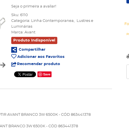
Seja o primeira a avaliar!
Sku:
6110
Categoria:
Linha Contemporanea
Lustres e
Fo
Luminárias
Marca:
Avant
Produto Indisponível
Compartilhar
Adicionar aos Favoritos
Recomendar produto
Save
IR AVANT BRANCO 3W 6500K - CÓD 863441378
NT BRANCO 3W 6500K - CÓD 863441378