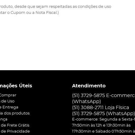
 produto, desde que sejam respeitadas as condições de uso
ar o Cupom ou a Nota Fiscal.)
mações Úteis
Atendimento
(51) 3729-5875 E-commer
Comprar
(WhatsApp)
 de Uso
(51) 3088-2711 Loja Física
 e Entrega
(51)
3729-5875
(WhatsApp)
ia dos produtos
ança
E-commerce: Segunda a Sexta-f
a de Frete Grátis
7h50min às 12h e 13h30min às
a de Privacidade
17h30min e Sábado 07h50min às