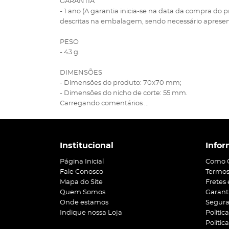
GARANTIA
- 1 ano (A garantia inicia-se na data da compra do
descritas na embalagem, sendo necessário apresent
PESO
- 43 g.
DIMENSÕES
- Dimensões do produto: 70x70 mm;
- Dimensões do nicho de corte: 55 mm.
Carregando comentários ...
Institucional
Infor
Página Inicial
Como 
Fale Conosco
Termos
Mapa do Site
Fretes
Quem Somos
Garant
Onde estamos
Segur
Indique nossa Loja
Politic
Polític