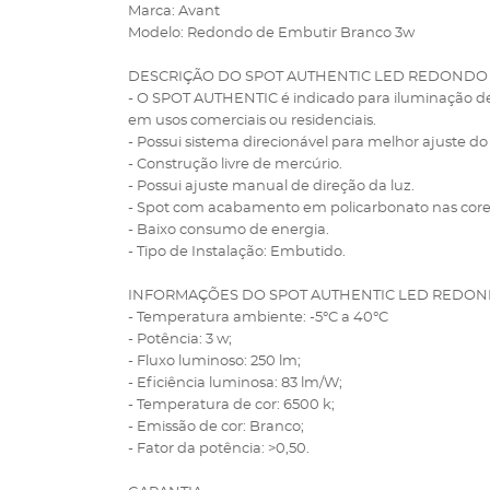
Marca: Avant
Modelo: Redondo de Embutir Branco 3w
DESCRIÇÃO DO SPOT AUTHENTIC LED REDONDO
- O SPOT AUTHENTIC é indicado para iluminação de
em usos comerciais ou residenciais.
- Possui sistema direcionável para melhor ajuste do
- Construção livre de mercúrio.
- Possui ajuste manual de direção da luz.
- Spot com acabamento em policarbonato nas cores
- Baixo consumo de energia.
- Tipo de Instalação: Embutido.
INFORMAÇÕES DO SPOT AUTHENTIC LED REDON
- Temperatura ambiente: -5°C a 40°C
- Potência: 3 w;
- Fluxo luminoso: 250 lm;
- Eficiência luminosa: 83 lm/W;
- Temperatura de cor: 6500 k;
- Emissão de cor: Branco;
- Fator da potência: >0,50.