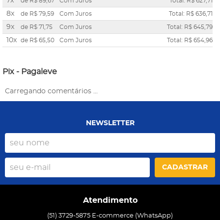
7x
de
R$ 89,67
Com Juros
Total: R$ 627,71
8x
de
R$ 79,59
Com Juros
Total: R$ 636,71
9x
de
R$ 71,75
Com Juros
Total: R$ 645,79
10x
de
R$ 65,50
Com Juros
Total: R$ 654,96
Pix - Pagaleve
Carregando comentários ...
NEWSLETTER
CADASTRAR
Atendimento
(51) 3729-5875 E-commerce (WhatsApp)