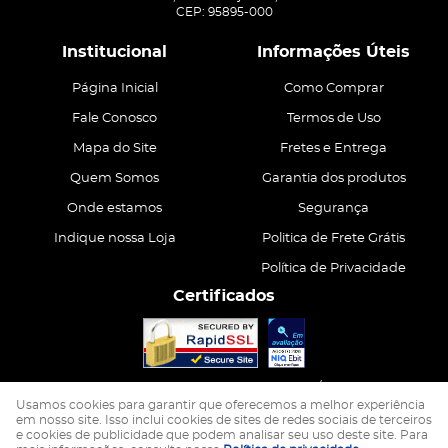
CEP: 95895-000
Institucional
Informações Úteis
Página Inicial
Como Comprar
Fale Conosco
Termos de Uso
Mapa do Site
Fretes e Entrega
Quem Somos
Garantia dos produtos
Onde estamos
Segurança
Indique nossa Loja
Politica de Frete Grátis
Política de Privacidade
Certificados
CASA ATIVA LTDA
CNPJ: 15.200.867/0001-68
Usamos cookies para garantir que oferecemos a melhor experiência
em nosso site. Isso inclui cookies de sites de redes sociais de terceiros
e cookies de publicidade que podem analisar seu uso deste site. Para
LOJA VIRTUAL CRIADA POR