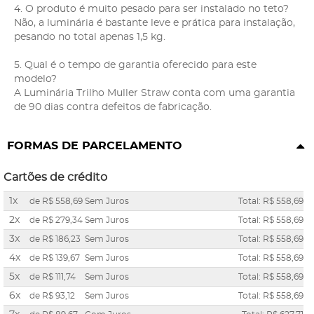
4. O produto é muito pesado para ser instalado no teto?
Não, a luminária é bastante leve e prática para instalação,
pesando no total apenas 1,5 kg.
5. Qual é o tempo de garantia oferecido para este
modelo?
A Luminária Trilho Muller Straw conta com uma garantia
de 90 dias contra defeitos de fabricação.
FORMAS DE PARCELAMENTO
Cartões de crédito
1x
de
R$ 558,69
Sem Juros
Total: R$ 558,69
2x
de
R$ 279,34
Sem Juros
Total: R$ 558,69
3x
de
R$ 186,23
Sem Juros
Total: R$ 558,69
4x
de
R$ 139,67
Sem Juros
Total: R$ 558,69
5x
de
R$ 111,74
Sem Juros
Total: R$ 558,69
6x
de
R$ 93,12
Sem Juros
Total: R$ 558,69