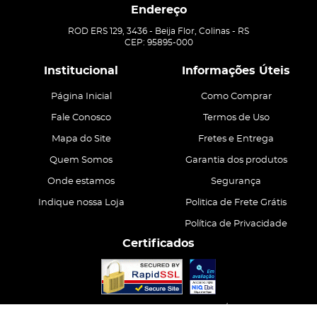
Endereço
ROD ERS 129, 3436
-
Beija Flor, Colinas
-
RS
CEP: 95895-000
Institucional
Informações Úteis
Página Inicial
Como Comprar
Fale Conosco
Termos de Uso
Mapa do Site
Fretes e Entrega
Quem Somos
Garantia dos produtos
Onde estamos
Segurança
Indique nossa Loja
Politica de Frete Grátis
Política de Privacidade
Certificados
CASA ATIVA LTDA
CNPJ: 15.200.867/0001-68