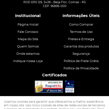
ROD ERS 129, 3436
-
Beija Flor, Colinas
-
RS
CEP: 95895-000
Institucional
Informações Úteis
Página Inicial
Como Comprar
Fale Conosco
Termos de Uso
Mapa do Site
Fretes e Entrega
Quem Somos
Garantia dos produtos
Onde estamos
Segurança
Indique nossa Loja
Politica de Frete Grátis
Política de Privacidade
Certificados
CASA ATIVA LTDA
CNPJ: 15.200.867/0001-68
Usamos cookies para garantir que oferecemos a melhor experiência
em nosso site. Isso inclui cookies de sites de redes sociais de terceiros