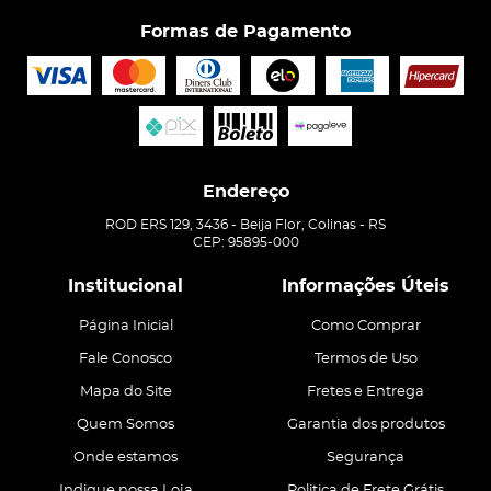
Formas de Pagamento
Endereço
ROD ERS 129, 3436
-
Beija Flor, Colinas
-
RS
CEP: 95895-000
Institucional
Informações Úteis
Página Inicial
Como Comprar
Fale Conosco
Termos de Uso
Mapa do Site
Fretes e Entrega
Quem Somos
Garantia dos produtos
Onde estamos
Segurança
Indique nossa Loja
Politica de Frete Grátis