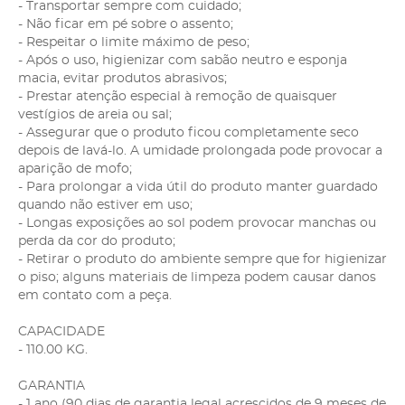
- Transportar sempre com cuidado;
- Não ficar em pé sobre o assento;
- Respeitar o limite máximo de peso;
- Após o uso, higienizar com sabão neutro e esponja
macia, evitar produtos abrasivos;
- Prestar atenção especial à remoção de quaisquer
vestígios de areia ou sal;
- Assegurar que o produto ficou completamente seco
depois de lavá-lo. A umidade prolongada pode provocar a
aparição de mofo;
- Para prolongar a vida útil do produto manter guardado
quando não estiver em uso;
- Longas exposições ao sol podem provocar manchas ou
perda da cor do produto;
- Retirar o produto do ambiente sempre que for higienizar
o piso; alguns materiais de limpeza podem causar danos
em contato com a peça.
CAPACIDADE
- 110.00 KG.
GARANTIA
- 1 ano (90 dias de garantia legal acrescidos de 9 meses de