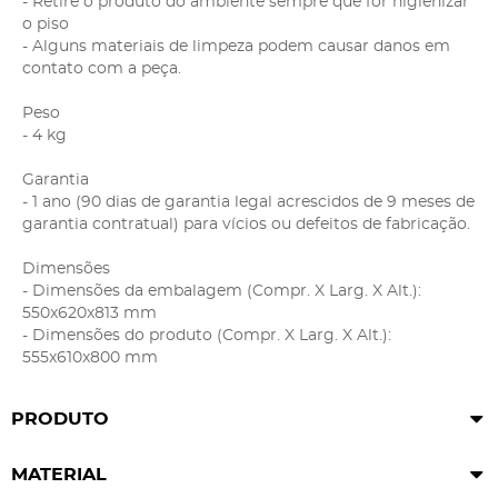
- Retire o produto do ambiente sempre que for higienizar
o piso
- Alguns materiais de limpeza podem causar danos em
contato com a peça.
Peso
- 4 kg
Garantia
- 1 ano (90 dias de garantia legal acrescidos de 9 meses de
garantia contratual) para vícios ou defeitos de fabricação.
Dimensões
- Dimensões da embalagem (Compr. X Larg. X Alt.):
550x620x813 mm
- Dimensões do produto (Compr. X Larg. X Alt.):
555x610x800 mm
PRODUTO
MATERIAL