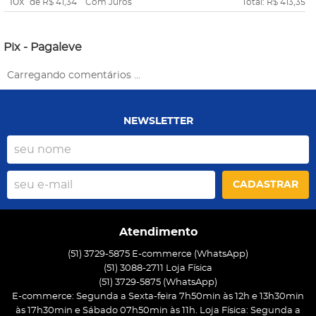
10x
de
R$ 41,34
Com Juros
Total: R$ 413,35
Pix - Pagaleve
Carregando comentários ...
NEWSLETTER
CADASTRAR
Atendimento
(51) 3729-5875 E-commerce (WhatsApp)
(51) 3088-2711 Loja Física
(51)
3729-5875
(WhatsApp)
E-commerce: Segunda a Sexta-feira 7h50min às 12h e 13h30min
às 17h30min e Sábado 07h50min às 11h. Loja Física: Segunda a