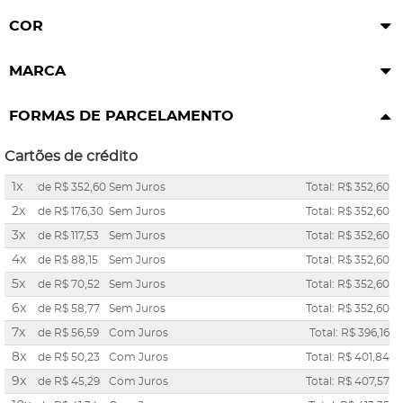
COR
MARCA
FORMAS DE PARCELAMENTO
Cartões de crédito
1x
de
R$ 352,60
Sem Juros
Total: R$ 352,60
2x
de
R$ 176,30
Sem Juros
Total: R$ 352,60
3x
de
R$ 117,53
Sem Juros
Total: R$ 352,60
4x
de
R$ 88,15
Sem Juros
Total: R$ 352,60
5x
de
R$ 70,52
Sem Juros
Total: R$ 352,60
6x
de
R$ 58,77
Sem Juros
Total: R$ 352,60
7x
de
R$ 56,59
Com Juros
Total: R$ 396,16
8x
de
R$ 50,23
Com Juros
Total: R$ 401,84
9x
de
R$ 45,29
Com Juros
Total: R$ 407,57