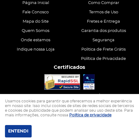
Página Inicial
Como Comprar
Fale Conosco
Termos de Uso
Mapa do Site
Fretes e Entrega
Quem Somos
Garantia dos produtos
Onde estamos
Segurança
Indique nossa Loja
Politica de Frete Grátis
Política de Privacidade
Certificados
CASA ATIVA LTDA
CNPJ: 15.200.867/0001-68
Usamos cookies para garantir que oferecemos a melhor experiência
em nosso site. Isso inclui cookies de sites de redes sociais de terceiros
e cookies de publicidade que podem analisar seu uso deste site. Para
LOJA VIRTUAL CRIADA POR
mais informações, consulte nossa
Política de privacidade
.
ENTENDI