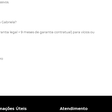
sivos.
a Gabriela?
rantia legal + 9 meses de garantia contratual) para vícios ou
ro
mações Úteis
Atendimento