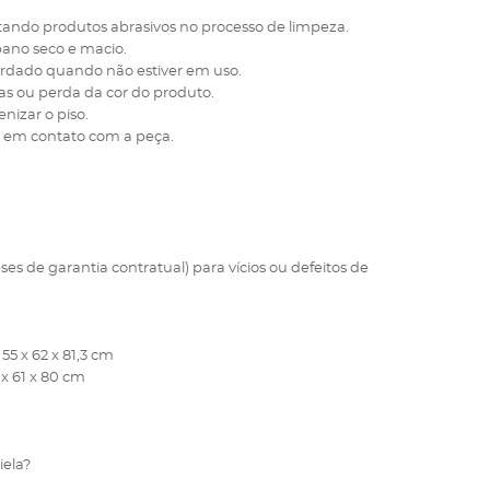
itando produtos abrasivos no processo de limpeza.
pano seco e macio.
ardado quando não estiver em uso.
s ou perda da cor do produto.
nizar o piso.
s em contato com a peça.
ses de garantia contratual) para vícios ou defeitos de
55 x 62 x 81,3 cm
 x 61 x 80 cm
iela?