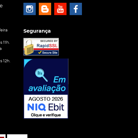
ce
eira
Segurança
 11h.
a
 12h.