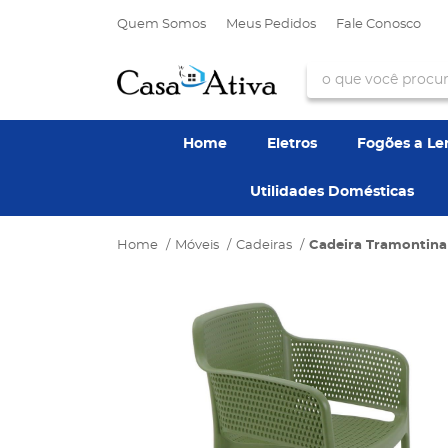
Quem Somos
Meus Pedidos
Fale Conosco
Home
Eletros
Fogões a L
Utilidades Domésticas
Home
Móveis
Cadeiras
Cadeira Tramontina 