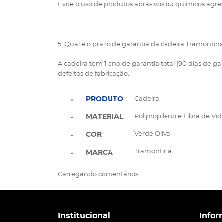
Evite o uso de produtos abrasivos ou químicos agres
5. Qual é o prazo de garantia da cadeira Tramontin
A cadeira tem 1 ano de garantia total (90 dias de ga
defeitos de fabricação.
PRODUTO
Cadeira
Polipropileno e Fibra de Vid
MATERIAL
Verde Oliva
COR
Tramontina
MARCA
Carregando comentários ...
Institucional
Infor