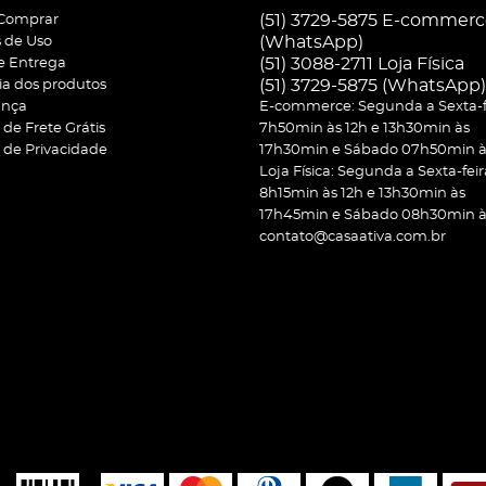
(51) 3729-5875 E-commer
Comprar
(WhatsApp)
 de Uso
(51) 3088-2711 Loja Física
 e Entrega
(51)
3729-5875
(WhatsApp)
ia dos produtos
ança
E-commerce: Segunda a Sexta-f
a de Frete Grátis
7h50min às 12h e 13h30min às
a de Privacidade
17h30min e Sábado 07h50min às
Loja Física: Segunda a Sexta-feir
8h15min às 12h e 13h30min às
17h45min e Sábado 08h30min às
contato@casaativa.com.br