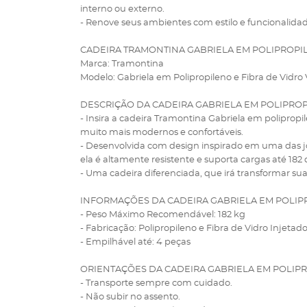
interno ou externo.
- Renove seus ambientes com estilo e funcionalidad
CADEIRA TRAMONTINA GABRIELA EM POLIPROPILE
Marca: Tramontina
Modelo: Gabriela em Polipropileno e Fibra de Vidro 
DESCRIÇÃO DA CADEIRA GABRIELA EM POLIPROP
- Insira a cadeira Tramontina Gabriela em poliprop
muito mais modernos e confortáveis.
- Desenvolvida com design inspirado em uma das jo
ela é altamente resistente e suporta cargas até 182 q
- Uma cadeira diferenciada, que irá transformar sua
INFORMAÇÕES DA CADEIRA GABRIELA EM POLIPR
- Peso Máximo Recomendável: 182 kg
- Fabricação: Polipropileno e Fibra de Vidro Injetad
- Empilhável até: 4 peças
ORIENTAÇÕES DA CADEIRA GABRIELA EM POLIPR
- Transporte sempre com cuidado.
- Não subir no assento.