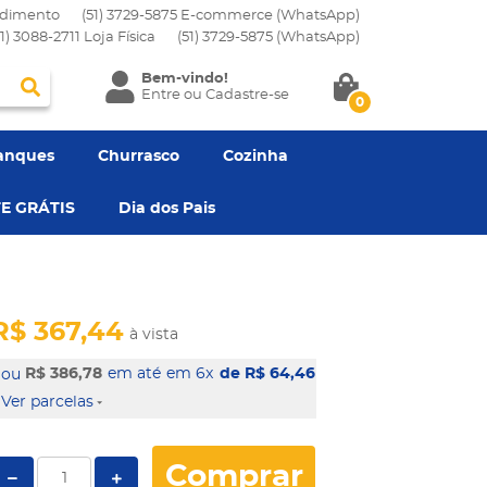
dimento
(51) 3729-5875 E-commerce (WhatsApp)
51) 3088-2711 Loja Física
(51)
3729-5875
(WhatsApp)
Bem-vindo!
Entre
ou
Cadastre-se
0
anques
Churrasco
Cozinha
E GRÁTIS
Dia dos Pais
R$ 367,44
à vista
R$ 386,78
em 6x
de R$ 64,46
Ver parcelas
Comprar