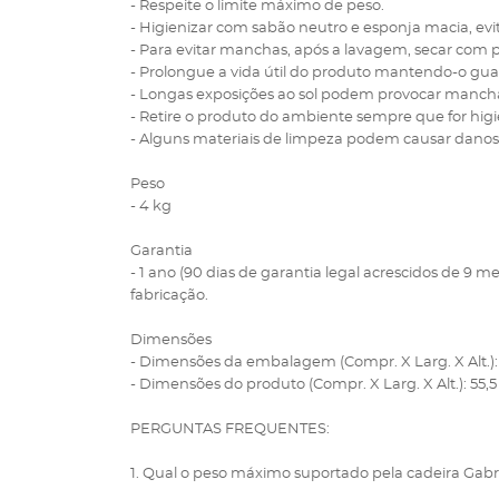
- Respeite o limite máximo de peso.
- Higienizar com sabão neutro e esponja macia, ev
- Para evitar manchas, após a lavagem, secar com 
- Prolongue a vida útil do produto mantendo-o gu
- Longas exposições ao sol podem provocar mancha
- Retire o produto do ambiente sempre que for higie
- Alguns materiais de limpeza podem causar dano
Peso
- 4 kg
Garantia
- 1 ano (90 dias de garantia legal acrescidos de 9 me
fabricação.
Dimensões
- Dimensões da embalagem (Compr. X Larg. X Alt.): 
- Dimensões do produto (Compr. X Larg. X Alt.): 55,5
PERGUNTAS FREQUENTES:
1. Qual o peso máximo suportado pela cadeira Gabr