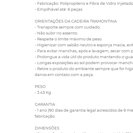
- Fabricação: Polipropileno e Fibra de Vidro Injetad
- Empilhável até: 6 peças
ORIENTAÇÕES DA CADEIRA TRAMONTINA
- Transporte sempre com cuidado.
- Não subir no assento.
- Respeite o limite máximo de peso.
- Higienizar com sabão neutro e esponja macia, ev
- Para evitar manchas, após a lavagem, secar com 
- Prolongue a vida útil do produto mantendo-o gu
- Longas exposições ao sol podem provocar mancha
- Retire o produto do ambiente sempre que for higi
danos em contato com a peça.
PESO
- 3.45 Kg
GARANTIA
- 1 ano (90 dias de garantia legal acrescidos de 9 me
fabricação.
DIMENSÕES