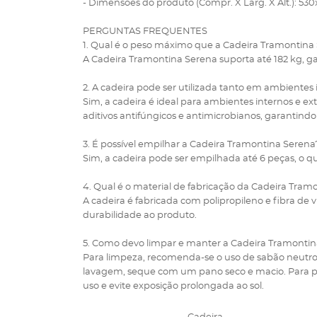
- Dimensões do produto (Compr. X Larg. X Alt.): 
PERGUNTAS FREQUENTES
1. Qual é o peso máximo que a Cadeira Tramontina
A Cadeira Tramontina Serena suporta até 182 kg, ga
2. A cadeira pode ser utilizada tanto em ambientes
Sim, a cadeira é ideal para ambientes internos e ext
aditivos antifúngicos e antimicrobianos, garantindo
3. É possível empilhar a Cadeira Tramontina Serena
Sim, a cadeira pode ser empilhada até 6 peças, o q
4. Qual é o material de fabricação da Cadeira Tram
A cadeira é fabricada com polipropileno e fibra de v
durabilidade ao produto.
5. Como devo limpar e manter a Cadeira Tramontin
Para limpeza, recomenda-se o uso de sabão neutro 
lavagem, seque com um pano seco e macio. Para pro
uso e evite exposição prolongada ao sol.