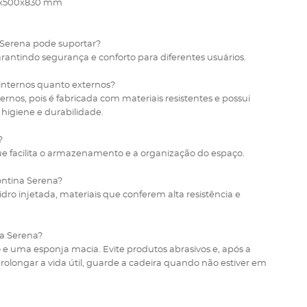
530x500x830 mm
 Serena pode suportar?
rantindo segurança e conforto para diferentes usuários.
 internos quanto externos?
ernos, pois é fabricada com materiais resistentes e possui
 higiene e durabilidade.
?
ue facilita o armazenamento e a organização do espaço.
ontina Serena?
idro injetada, materiais que conferem alta resistência e
a Serena?
e uma esponja macia. Evite produtos abrasivos e, após a
longar a vida útil, guarde a cadeira quando não estiver em