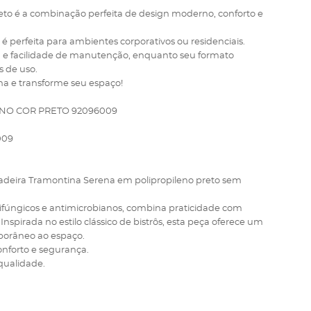
eto é a combinação perfeita de design moderno, conforto e
 é perfeita para ambientes corporativos ou residenciais.
ia e facilidade de manutenção, enquanto seu formato
 de uso.
ena e transforme seu espaço!
NO COR PRETO 92096009
009
Cadeira Tramontina Serena em polipropileno preto sem
ntifúngicos e antimicrobianos, combina praticidade com
Inspirada no estilo clássico de bistrôs, esta peça oferece um
porâneo ao espaço.
onforto e segurança.
qualidade.