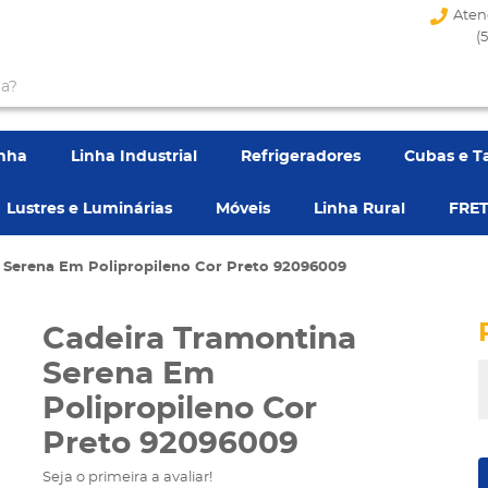
Aten
(
enha
Linha Industrial
Refrigeradores
Cubas e T
Lustres e Luminárias
Móveis
Linha Rural
FRET
 Serena Em Polipropileno Cor Preto 92096009
Cadeira Tramontina
Serena Em
Polipropileno Cor
Preto 92096009
Seja o primeira a avaliar!