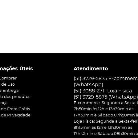
mações Úteis
Atendimento
(51) 3729-5875 E-commer
Comprar
(WhatsApp)
 de Uso
(51) 3088-2711 Loja Física
 e Entrega
(51)
3729-5875
(WhatsApp)
ia dos produtos
ança
E-commerce: Segunda a Sexta-f
a de Frete Grátis
7h50min às 12h e 13h30min às
a de Privacidade
17h30min e Sábado 07h50min às
Loja Física: Segunda a Sexta-feir
8h15min às 12h e 13h30min às
17h45min e Sábado 08h30min às