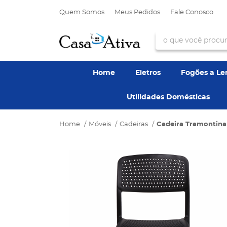
Quem Somos
Meus Pedidos
Fale Conosco
Home
Eletros
Fogões a L
Utilidades Domésticas
Home
Móveis
Cadeiras
Cadeira Tramontina