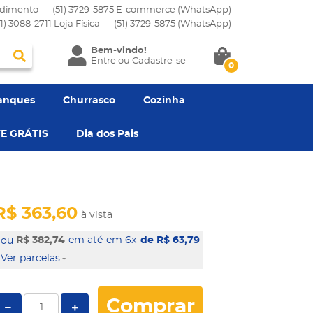
dimento
(51) 3729-5875 E-commerce (WhatsApp)
51) 3088-2711 Loja Física
(51)
3729-5875
(WhatsApp)
Bem-vindo!
Entre
ou
Cadastre-se
0
anques
Churrasco
Cozinha
E GRÁTIS
Dia dos Pais
R$ 363,60
à vista
R$ 382,74
em 6x
de R$ 63,79
Ver parcelas
Comprar