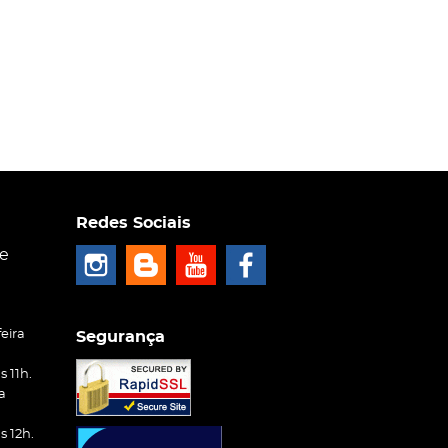
Redes Sociais
ce
eira
Segurança
 11h.
a
 12h.