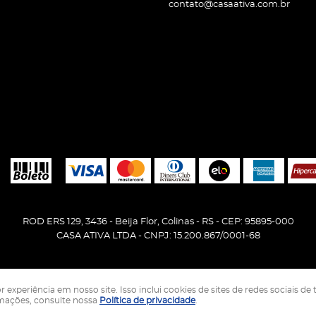
contato@casaativa.com.br
ROD ERS 129, 3436
-
Beija Flor, Colinas
-
RS
-
CEP: 95895-000
CASA ATIVA LTDA - CNPJ: 15.200.867/0001-68
periência em nosso site. Isso inclui cookies de sites de redes sociais de 
LOJA VIRTUAL CRIADA POR
rmações, consulte nossa
Política de privacidade
.