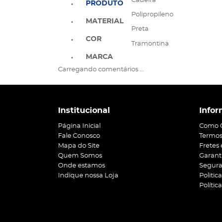
Cadeira
PRODUTO
Polipropileno
MATERIAL
Preta
COR
Tramontina
MARCA
Carregando comentários ...
Institucional
Infor
Página Inicial
Como 
Fale Conosco
Termos
Mapa do Site
Fretes
Quem Somos
Garant
Onde estamos
Segur
Indique nossa Loja
Politic
Polític