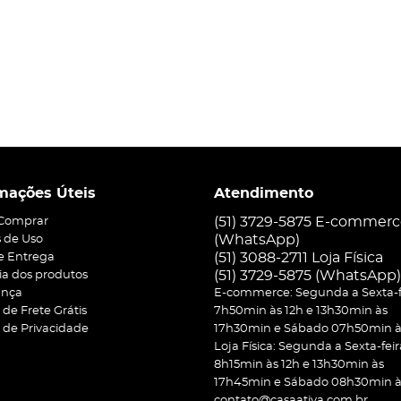
mações Úteis
Atendimento
(51) 3729-5875 E-commer
Comprar
(WhatsApp)
 de Uso
(51) 3088-2711 Loja Física
 e Entrega
(51)
3729-5875
(WhatsApp)
ia dos produtos
ança
E-commerce: Segunda a Sexta-f
a de Frete Grátis
7h50min às 12h e 13h30min às
a de Privacidade
17h30min e Sábado 07h50min às
Loja Física: Segunda a Sexta-feir
8h15min às 12h e 13h30min às
17h45min e Sábado 08h30min às
contato@casaativa.com.br