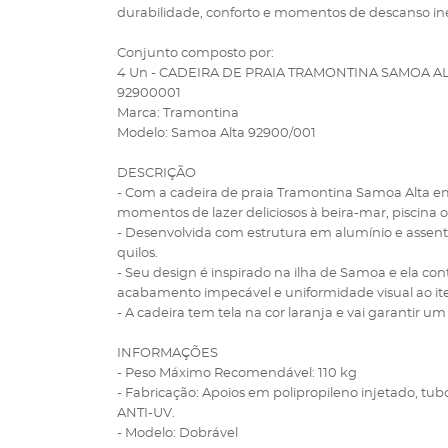
durabilidade, conforto e momentos de descanso ine
Conjunto composto por:
4 Un - CADEIRA DE PRAIA TRAMONTINA SAMOA 
92900001
Marca: Tramontina
Modelo: Samoa Alta 92900/001
DESCRIÇÃO
- Com a cadeira de praia Tramontina Samoa Alta em
momentos de lazer deliciosos à beira-mar, pisci
- Desenvolvida com estrutura em alumínio e assento 
quilos.
- Seu design é inspirado na ilha de Samoa e ela 
acabamento impecável e uniformidade visual ao it
- A cadeira tem tela na cor laranja e vai garantir
INFORMAÇÕES
- Peso Máximo Recomendável: 110 kg
- Fabricação: Apoios em polipropileno injetado, tu
ANTI-UV.
- Modelo: Dobrável