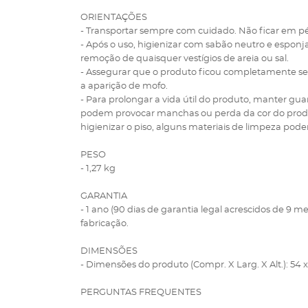
ORIENTAÇÕES
- Transportar sempre com cuidado. Não ficar em pé 
- Após o uso, higienizar com sabão neutro e esponja
remoção de quaisquer vestígios de areia ou sal.
- Assegurar que o produto ficou completamente se
a aparição de mofo.
- Para prolongar a vida útil do produto, manter gu
podem provocar manchas ou perda da cor do produ
higienizar o piso, alguns materiais de limpeza po
PESO
- 1,27 kg
GARANTIA
- 1 ano (90 dias de garantia legal acrescidos de 9 me
fabricação.
DIMENSÕES
- Dimensões do produto (Compr. X Larg. X Alt.): 54 x
PERGUNTAS FREQUENTES