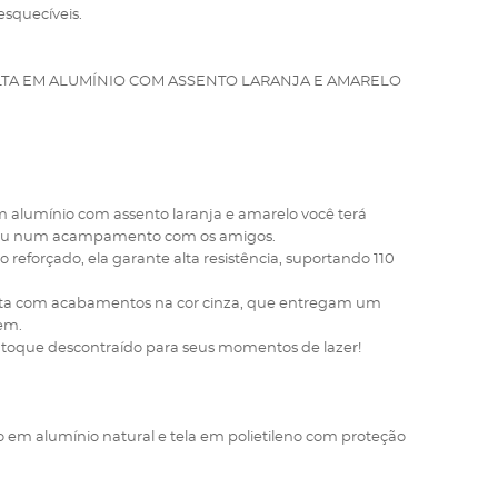
squecíveis.
ALTA EM ALUMÍNIO COM ASSENTO LARANJA E AMARELO
 alumínio com assento laranja e amarelo você terá
na ou num acampamento com os amigos.
reforçado, ela garante alta resistência, suportando 110
conta com acabamentos na cor cinza, que entregam um
em.
 um toque descontraído para seus momentos de lazer!
bo em alumínio natural e tela em polietileno com proteção