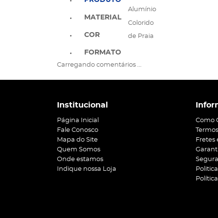
PRODUTO
Alumínio
MATERIAL
Colorido
COR
de Praia
FORMATO
Carregando comentários ...
Institucional
Infor
Página Inicial
Como 
Fale Conosco
Termos
Mapa do Site
Fretes
Quem Somos
Garant
Onde estamos
Segur
Indique nossa Loja
Politic
Polític