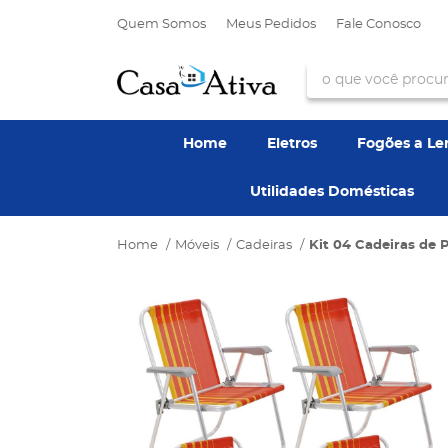
Quem Somos
Meus Pedidos
Fale Conosco
Home
Eletros
Fogões a L
Utilidades Domésticas
Home
Móveis
Cadeiras
Kit 04 Cadeiras de