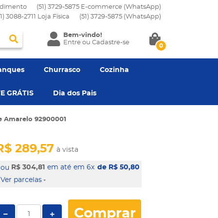
dimento
(51) 3729-5875 E-commerce (WhatsApp)
51) 3088-2711 Loja Física
(51)
3729-5875
(WhatsApp)
Bem-vindo!
Entre
ou
Cadastre-se
0
anques
Churrasco
Cozinha
E GRÁTIS
Dia dos Pais
 e Amarelo 92900001
R$ 289,57
à vista
R$ 304,81
em 6x
de R$ 50,80
Ver parcelas
Comprar