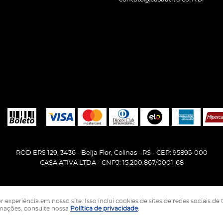
ROD ERS 129, 3436
-
Beija Flor, Colinas
-
RS
-
CEP: 95895-000
CASA ATIVA LTDA - CNPJ: 15.200.867/0001-68
periência em nosso site. Isso inclui cookies de sites de redes sociais de 
LOJA VIRTUAL CRIADA POR
rmações, consulte nossa
Política de privacidade
.