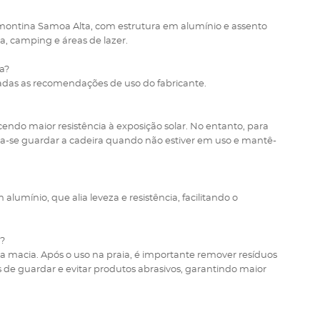
amontina Samoa Alta, com estrutura em alumínio e assento
na, camping e áreas de lazer.
a?
tadas as recomendações de uso do fabricante.
ecendo maior resistência à exposição solar. No entanto, para
nda-se guardar a cadeira quando não estiver em uso e mantê-
lumínio, que alia leveza e resistência, facilitando o
s?
a macia. Após o uso na praia, é importante remover resíduos
s de guardar e evitar produtos abrasivos, garantindo maior