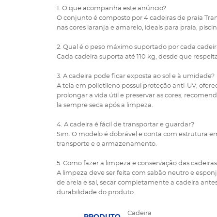
1. O que acompanha este anúncio?
O conjunto é composto por 4 cadeiras de praia Tr
nas cores laranja e amarelo, ideais para praia, pisci
2. Qual é o peso máximo suportado por cada cadeir
Cada cadeira suporta até 110 kg, desde que respei
3. A cadeira pode ficar exposta ao sol e à umidade?
A tela em polietileno possui proteção anti-UV, ofer
prolongar a vida útil e preservar as cores, recome
la sempre seca após a limpeza.
4. A cadeira é fácil de transportar e guardar?
Sim. O modelo é dobrável e conta com estrutura em a
transporte e o armazenamento.
5. Como fazer a limpeza e conservação das cadeira
A limpeza deve ser feita com sabão neutro e esponj
de areia e sal, secar completamente a cadeira ante
durabilidade do produto.
Cadeira