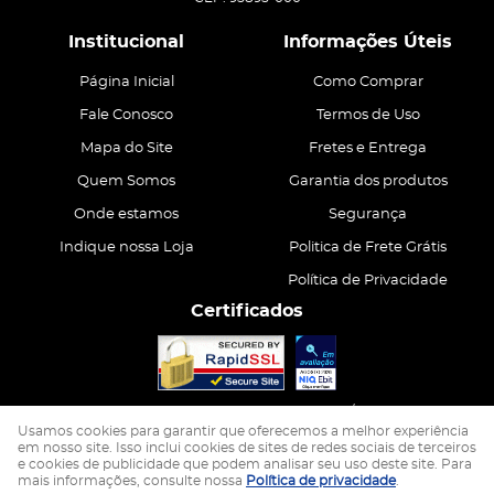
Institucional
Informações Úteis
Página Inicial
Como Comprar
Fale Conosco
Termos de Uso
Mapa do Site
Fretes e Entrega
Quem Somos
Garantia dos produtos
Onde estamos
Segurança
Indique nossa Loja
Politica de Frete Grátis
Política de Privacidade
Certificados
CASA ATIVA LTDA
CNPJ: 15.200.867/0001-68
Usamos cookies para garantir que oferecemos a melhor experiência
em nosso site. Isso inclui cookies de sites de redes sociais de terceiros
e cookies de publicidade que podem analisar seu uso deste site. Para
LOJA VIRTUAL CRIADA POR
mais informações, consulte nossa
Política de privacidade
.