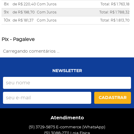
8x
de
R$ 220,40
Com Juros
Total: R$ 1.763,18
9x
de
R$ 198,70
Com Juros
Total: R$ 1.788,32
10x
de
R$ 181,37
Com Juros
Total: R$ 1.813,70
Pix - Pagaleve
Carregando comentários ...
NEWSLETTER
CADASTRAR
Atendimento
(51) 3729-5875 E-commerce (WhatsApp)
(51) 3088-2711 Loja Física