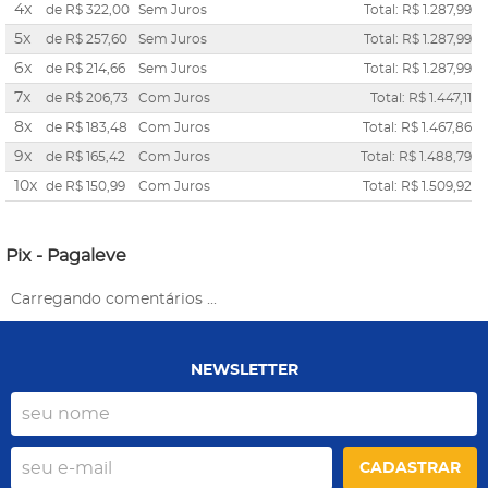
4x
de
R$ 322,00
Sem Juros
Total: R$ 1.287,99
5x
de
R$ 257,60
Sem Juros
Total: R$ 1.287,99
6x
de
R$ 214,66
Sem Juros
Total: R$ 1.287,99
7x
de
R$ 206,73
Com Juros
Total: R$ 1.447,11
8x
de
R$ 183,48
Com Juros
Total: R$ 1.467,86
9x
de
R$ 165,42
Com Juros
Total: R$ 1.488,79
10x
de
R$ 150,99
Com Juros
Total: R$ 1.509,92
Pix - Pagaleve
Carregando comentários ...
NEWSLETTER
CADASTRAR