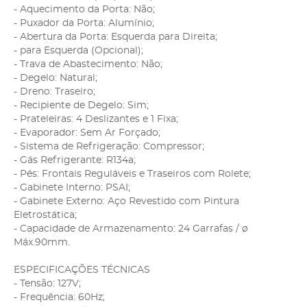
- Aquecimento da Porta: Não;
- Puxador da Porta: Alumínio;
- Abertura da Porta: Esquerda para Direita;
- para Esquerda (Opcional);
- Trava de Abastecimento: Não;
- Degelo: Natural;
- Dreno: Traseiro;
- Recipiente de Degelo: Sim;
- Prateleiras: 4 Deslizantes e 1 Fixa;
- Evaporador: Sem Ar Forçado;
- Sistema de Refrigeração: Compressor;
- Gás Refrigerante: R134a;
- Pés: Frontais Reguláveis e Traseiros com Rolete;
- Gabinete Interno: PSAI;
- Gabinete Externo: Aço Revestido com Pintura
Eletrostática;
- Capacidade de Armazenamento: 24 Garrafas / ø
Máx.90mm.
ESPECIFICAÇÕES TÉCNICAS
- Tensão: 127V;
- Frequência: 60Hz;