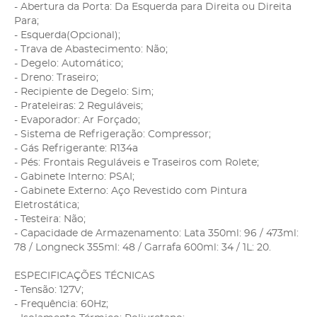
- Abertura da Porta: Da Esquerda para Direita ou Direita
Para;
- Esquerda(Opcional);
- Trava de Abastecimento: Não;
- Degelo: Automático;
- Dreno: Traseiro;
- Recipiente de Degelo: Sim;
- Prateleiras: 2 Reguláveis;
- Evaporador: Ar Forçado;
- Sistema de Refrigeração: Compressor;
- Gás Refrigerante: R134a
- Pés: Frontais Reguláveis e Traseiros com Rolete;
- Gabinete Interno: PSAI;
- Gabinete Externo: Aço Revestido com Pintura
Eletrostática;
- Testeira: Não;
- Capacidade de Armazenamento: Lata 350ml: 96 / 473ml:
78 / Longneck 355ml: 48 / Garrafa 600ml: 34 / 1L: 20.
ESPECIFICAÇÕES TÉCNICAS
- Tensão: 127V;
- Frequência: 60Hz;