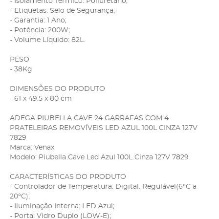
- Isolamento Térmico: Poliuretano;
- Etiquetas: Selo de Segurança;
- Garantia: 1 Ano;
- Potência: 200W;
- Volume Líquido: 82L.
PESO
- 38Kg
DIMENSÕES DO PRODUTO
- 61 x 49.5 x 80 cm
ADEGA PIUBELLA CAVE 24 GARRAFAS COM 4
PRATELEIRAS REMOVÍVEIS LED AZUL 100L CINZA 127V
7829
Marca: Venax
Modelo: Piubella Cave Led Azul 100L Cinza 127V 7829
CARACTERÍSTICAS DO PRODUTO
- Controlador de Temperatura: Digital. Regulável(6°C a
20°C);
- Iluminação Interna: LED Azul;
- Porta: Vidro Duplo (LOW-E);