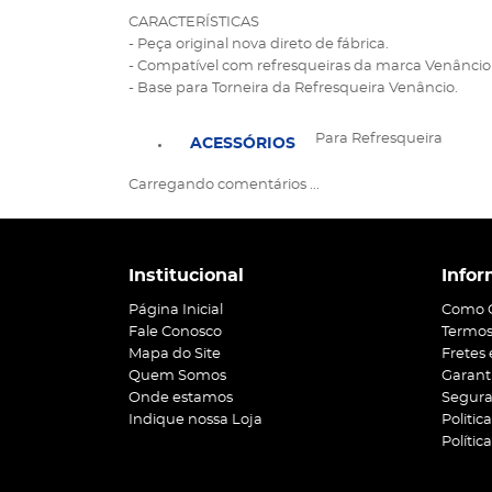
CARACTERÍSTICAS
- Peça original nova direto de fábrica.
- Compatível com refresqueiras da marca Venâncio R
- Base para Torneira da Refresqueira Venâncio.
Para Refresqueira
ACESSÓRIOS
Carregando comentários ...
Institucional
Infor
Página Inicial
Como 
Fale Conosco
Termos
Mapa do Site
Fretes
Quem Somos
Garant
Onde estamos
Segur
Indique nossa Loja
Politic
Polític