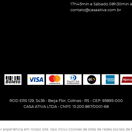
17h45min e Sábado 08h30min às
contato@casaativa.com.br
ROD ERS 129, 3436
-
Beija Flor, Colinas
-
RS
-
CEP: 95895-000
CASA ATIVA LTDA - CNPJ: 15.200.867/0001-68
periência em nosso site. Isso inclui cookies de sites de redes sociais de 