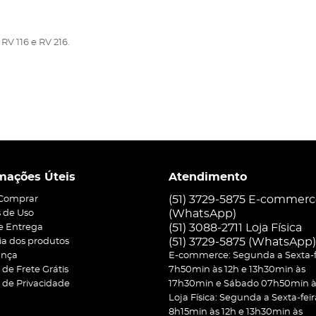
V 116 e RV 216.
mações Úteis
Atendimento
(51) 3729-5875 E-commer
Comprar
(WhatsApp)
 de Uso
(51) 3088-2711 Loja Física
 e Entrega
(51)
3729-5875
(WhatsApp)
ia dos produtos
ança
E-commerce: Segunda a Sexta-f
a de Frete Grátis
7h50min às 12h e 13h30min às
a de Privacidade
17h30min e Sábado 07h50min às
Loja Física: Segunda a Sexta-feir
8h15min às 12h e 13h30min às