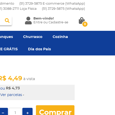
dimento
(51) 3729-5875 E-commerce (WhatsApp)
51) 3088-2711 Loja Física
(51)
3729-5875
(WhatsApp)
Bem-vindo!
Entre
ou
Cadastre-se
0
anques
Churrasco
Cozinha
E GRÁTIS
Dia dos Pais
R$ 4,49
à vista
R$ 4,73
Ver parcelas
Comprar