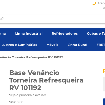
Aten
(
enha
Linha Industrial
Refrigeradores
Cubas e T
Lustres e Luminárias
Móveis
Linha Rural
FRET
nâncio Torneira Refresqueira RV 101192
Base Venâncio
Torneira Refresqueira
RV 101192
Seja o primeira a avaliar!
Sku:
1960