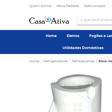
Quem Somos
Meus Pedidos
Fale Conosco
Home
Eletros
Fogões a L
Utilidades Domésticas
Home
Refrigeradores
Refresquerias
Base Ve