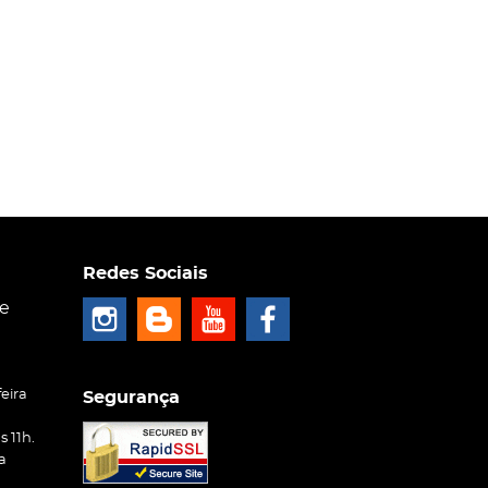
Redes Sociais
ce
eira
Segurança
 11h.
a