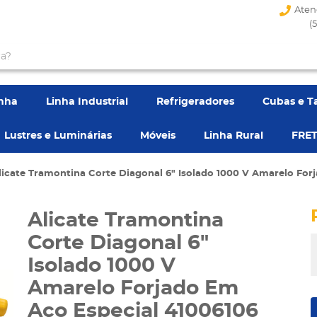
Aten
(
enha
Linha Industrial
Refrigeradores
Cubas e T
Lustres e Luminárias
Móveis
Linha Rural
FRET
licate Tramontina Corte Diagonal 6" Isolado 1000 V Amarelo For
Alicate Tramontina
Corte Diagonal 6"
Isolado 1000 V
Amarelo Forjado Em
Aço Especial 41006106