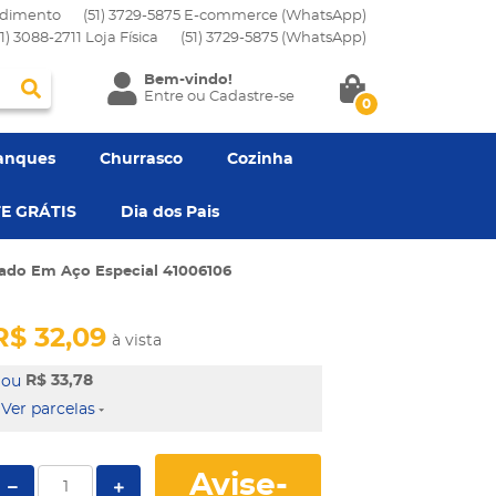
dimento
(51) 3729-5875 E-commerce (WhatsApp)
51) 3088-2711 Loja Física
(51)
3729-5875
(WhatsApp)
Bem-vindo!
Entre
ou
Cadastre-se
0
anques
Churrasco
Cozinha
E GRÁTIS
Dia dos Pais
jado Em Aço Especial 41006106
R$ 32,09
à vista
R$ 33,78
Ver parcelas
Avise-