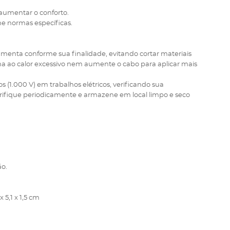
aumentar o conforto.
me normas específicas.
amenta conforme sua finalidade, evitando cortar materiais
 ao calor excessivo nem aumente o cabo para aplicar mais
s (1.000 V) em trabalhos elétricos, verificando sua
brifique periodicamente e armazene em local limpo e seco
ão.
 5,1 x 1,5 cm