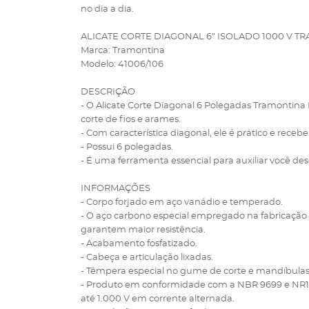
no dia a dia.
ALICATE CORTE DIAGONAL 6" ISOLADO 1000 V T
Marca: Tramontina
Modelo: 41006/106
DESCRIÇÃO
- O Alicate Corte Diagonal 6 Polegadas Tramontina
corte de fios e arames.
- Com característica diagonal, ele é prático e rece
- Possui 6 polegadas.
- É uma ferramenta essencial para auxiliar você des
INFORMAÇÕES
- Corpo forjado em aço vanádio e temperado.
- O aço carbono especial empregado na fabricação 
garantem maior resistência.
- Acabamento fosfatizado.
- Cabeça e articulação lixadas.
- Têmpera especial no gume de corte e mandíbulas
- Produto em conformidade com a NBR 9699 e NR10.
até 1.000 V em corrente alternada.