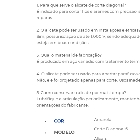
1. Para que serve o alicate de corte diagonal?
É indicado para cortar fios e arames com precisão,
reparos.
2. O alicate pode ser usado em instalações elétricas
Sim, possui isolação de até 1.000 V, sendo adequad
esteja em boas condições.
3. Qual o material de fabricação?
É produzido em aço vanádio com tratamento térmico 
4. O alicate pode ser usado para apertar parafusos
Não, ele foi projetado apenas para corte. Usos in
5. Como conservar o alicate por mais tempo?
Lubrifique a articulação periodicamente, mantenha
orientações do fabricante.
Amarelo
COR
Corte Diagonal 6
MODELO
Alicate