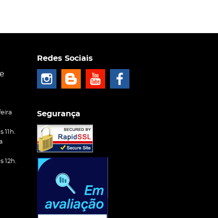
Redes Sociais
ce
eira
Segurança
 11h.
a
 12h.