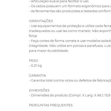
- Articulação suave para facilitar o uso.
- Os cabos possuem um formato ergonômico para 
- As ferramentas são produzidas e testadas confor
ORIENTAÇÕES
- Use equipamentos de proteção e utilize cada ferr
inadequados ou usá-las como martelo. Não exponha
força.
- Faça cortes de forma correta e use modelos isolado
integridade. Não utilize em porcas e parafusos. Lu
para maior durabilidade.
PESO
- 0,21 kg
GARANTIA
- Garantia total contra vícios ou defeitos de fabricaç
DIMENSÕES
- Dimensões do produto (Compr. X Larg. X Alt.): 15,9 x
PERGUNTAS FREQUENTES