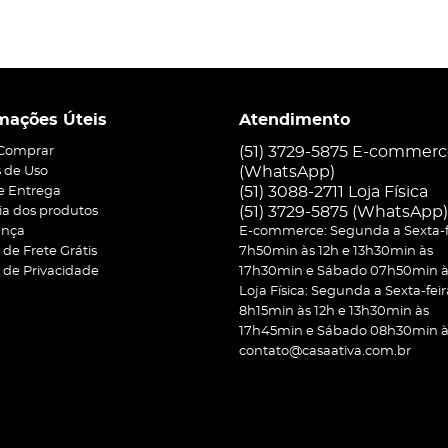
mações Úteis
Atendimento
(51) 3729-5875 E-commer
Comprar
(WhatsApp)
 de Uso
(51) 3088-2711 Loja Física
 e Entrega
(51)
3729-5875
(WhatsApp)
ia dos produtos
ança
E-commerce: Segunda a Sexta-f
a de Frete Grátis
7h50min às 12h e 13h30min às
a de Privacidade
17h30min e Sábado 07h50min às
Loja Física: Segunda a Sexta-feir
8h15min às 12h e 13h30min às
17h45min e Sábado 08h30min às
contato@casaativa.com.br