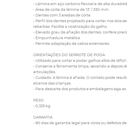
- Lâmina em aço carbono flexível e de alta durabili
- Área de corte da lâmina de 13" / 330 mm.
- Dentes com 3 arestas de corte.
- Perfil dos dentes projetado para cortar nos dois
rebarbas. Facilita a cicatrização do galho.
- Elevado grau de afiação dos dentes: confere preci
- Empunhadura metálica.
- Permite adaptação de cabos extensores.
ORIENTAÇÕES DO SERROTE DE PODA
- Utilizado para cortar e podar galhos altos de difícil
- Conserve a ferramenta limpa, secando-a depois de
articulações.
- Cuidado: A lâmina é afiada. O contato pode resu
alcance das crianças.
- Para descarte dos produtos e embalagens siga as 
PESO
- 0,325 kg
GARANTIA
- 90 dias de garantia legal para vícios ou defeitos de