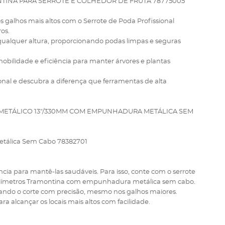
NTINA PARA SERROTE E COLHEDOR DE FRUTA 78775005
s galhos mais altos com o Serrote de Poda Profissional
os.
m qualquer altura, proporcionando podas limpas e seguras
bilidade e eficiência para manter árvores e plantas
onal e descubra a diferença que ferramentas de alta
METÁLICO 13"/330MM COM EMPUNHADURA METÁLICA SEM
tálica Sem Cabo 78382701
cia para mantê-las saudáveis. Para isso, conte com o serrote
 milímetros Tramontina com empunhadura metálica sem cabo.
izando o corte com precisão, mesmo nos galhos maiores.
ra alcançar os locais mais altos com facilidade.