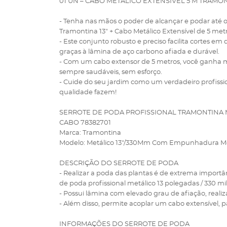
01 UN – CABO METÁLICO EXTENSÍVEL 5 M TRAMO
- Tenha nas mãos o poder de alcançar e podar até o
Tramontina 13" + Cabo Metálico Extensível de 5 metr
- Este conjunto robusto e preciso facilita cortes e
graças à lâmina de aço carbono afiada e durável.
- Com um cabo extensor de 5 metros, você ganha mo
sempre saudáveis, sem esforço.
- Cuide do seu jardim como um verdadeiro profissi
qualidade fazem!
SERROTE DE PODA PROFISSIONAL TRAMONTINA 
CABO 78382701
Marca: Tramontina
Modelo: Metálico 13"/330Mm Com Empunhadura Me
DESCRIÇÃO DO SERROTE DE PODA
- Realizar a poda das plantas é de extrema importân
de poda profissional metálico 13 polegadas / 330
- Possui lâmina com elevado grau de afiação, real
- Além disso, permite acoplar um cabo extensível, pa
INFORMAÇÕES DO SERROTE DE PODA