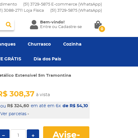
dimento
(51) 3729-5875 E-commerce (WhatsApp)
51) 3088-2711 Loja Física
(51)
3729-5875
(WhatsApp)
Bem-vindo!
Entre
ou
Cadastre-se
0
anques
Churrasco
Cozinha
E GRÁTIS
Dia dos Pais
etálico Extensível 5m Tramontina
R$ 308,37
à vista
R$ 324,60
em 6x
de R$ 54,10
Ver parcelas
Avise-