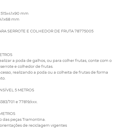
): 515x41x90 mm
1x41x68 mm
ARA SERROTE E COLHEDOR DE FRUTA 78775005
METROS
realizar a poda de galhos, ou para colher frutas, conte com o
errote e colhedor de frutas.
 acesso, realizando a poda ou a colheita de frutas de forma
to.
NSÍVEL 5 METROS
8383/701 e 77819/xxx.
 METROS
o das peças Tramontina.
 orientações de reciclagem vigentes