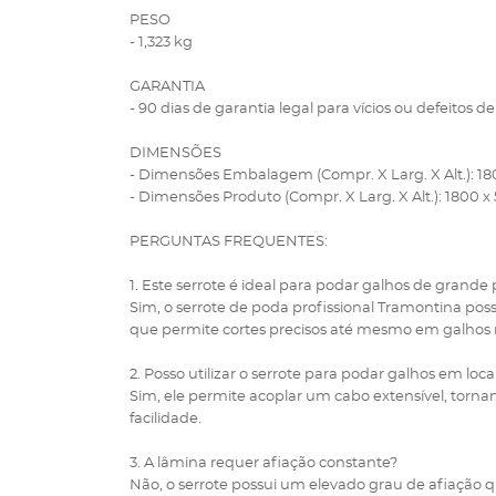
PESO
- 1,323 kg
GARANTIA
- 90 dias de garantia legal para vícios ou defeitos de
DIMENSÕES
- Dimensões Embalagem (Compr. X Larg. X Alt.): 18
- Dimensões Produto (Compr. X Larg. X Alt.): 1800 x
PERGUNTAS FREQUENTES:
1. Este serrote é ideal para podar galhos de grande 
Sim, o serrote de poda profissional Tramontina pos
que permite cortes precisos até mesmo em galhos 
2. Posso utilizar o serrote para podar galhos em locai
Sim, ele permite acoplar um cabo extensível, torna
facilidade.
3. A lâmina requer afiação constante?
Não, o serrote possui um elevado grau de afiação q