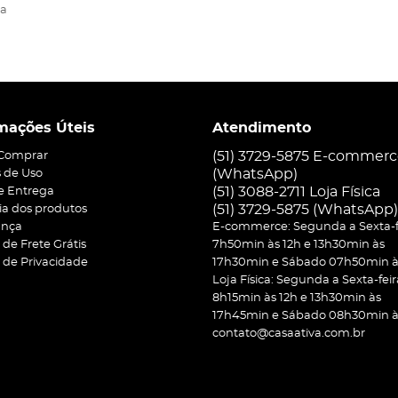
na
mações Úteis
Atendimento
(51) 3729-5875 E-commer
Comprar
(WhatsApp)
 de Uso
(51) 3088-2711 Loja Física
 e Entrega
(51)
3729-5875
(WhatsApp)
ia dos produtos
ança
E-commerce: Segunda a Sexta-f
a de Frete Grátis
7h50min às 12h e 13h30min às
a de Privacidade
17h30min e Sábado 07h50min às
Loja Física: Segunda a Sexta-feir
8h15min às 12h e 13h30min às
17h45min e Sábado 08h30min às
contato@casaativa.com.br