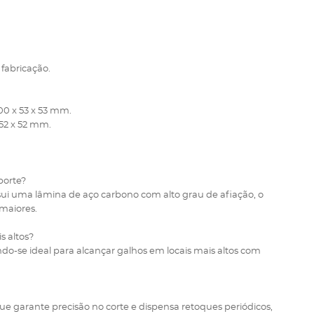
 fabricação.
00 x 53 x 53 mm.
 52 x 52 mm.
porte?
sui uma lâmina de aço carbono com alto grau de afiação, o
maiores.
s altos?
ndo-se ideal para alcançar galhos em locais mais altos com
ue garante precisão no corte e dispensa retoques periódicos,