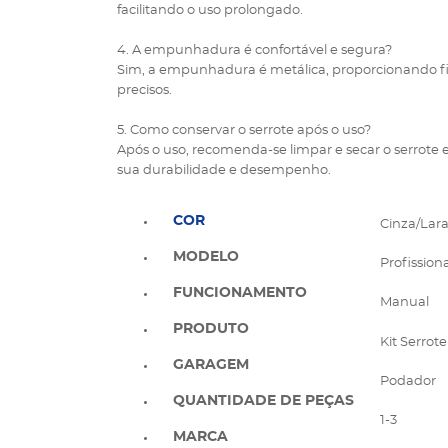
facilitando o uso prolongado.
4. A empunhadura é confortável e segura?
Sim, a empunhadura é metálica, proporcionando fi
precisos.
5. Como conservar o serrote após o uso?
Após o uso, recomenda-se limpar e secar o serrote
sua durabilidade e desempenho.
COR
Cinza/Lar
MODELO
Profissiona
FUNCIONAMENTO
Manual
PRODUTO
Kit Serro
GARAGEM
Podador
QUANTIDADE DE PEÇAS
1-3
MARCA