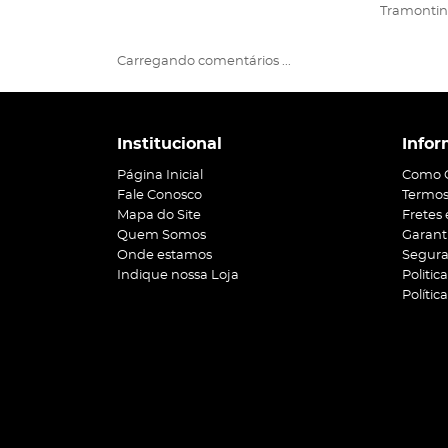
Tramonti
Carregando comentários ...
Institucional
Infor
Página Inicial
Como 
Fale Conosco
Termos
Mapa do Site
Fretes
Quem Somos
Garant
Onde estamos
Segur
Indique nossa Loja
Politic
Polític