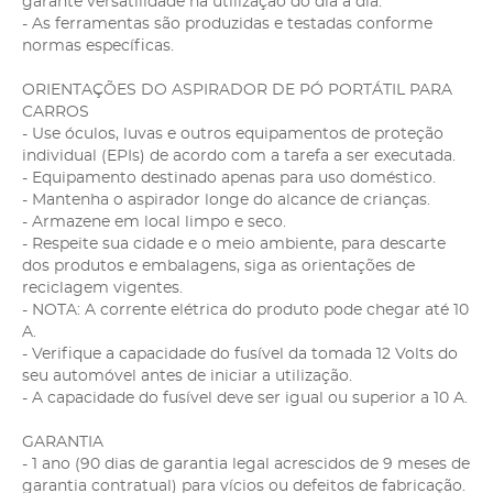
garante versatilidade na utilização do dia a dia.
- As ferramentas são produzidas e testadas conforme
normas específicas.
ORIENTAÇÕES DO ASPIRADOR DE PÓ PORTÁTIL PARA
CARROS
- Use óculos, luvas e outros equipamentos de proteção
individual (EPIs) de acordo com a tarefa a ser executada.
- Equipamento destinado apenas para uso doméstico.
- Mantenha o aspirador longe do alcance de crianças.
- Armazene em local limpo e seco.
- Respeite sua cidade e o meio ambiente, para descarte
dos produtos e embalagens, siga as orientações de
reciclagem vigentes.
- NOTA: A corrente elétrica do produto pode chegar até 10
A.
- Verifique a capacidade do fusível da tomada 12 Volts do
seu automóvel antes de iniciar a utilização.
- A capacidade do fusível deve ser igual ou superior a 10 A.
GARANTIA
- 1 ano (90 dias de garantia legal acrescidos de 9 meses de
garantia contratual) para vícios ou defeitos de fabricação.